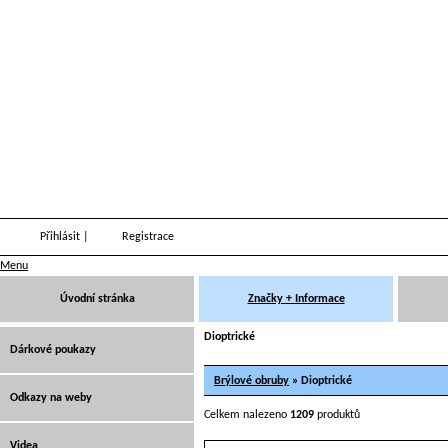
Přihlásit
|
Registrace
Menu
Úvodní stránka
Značky + Informace
Dioptrické
Dárkové poukazy
Brýlové obruby
» Dioptrické
Odkazy na weby
Celkem nalezeno
1209
produktů
Videa