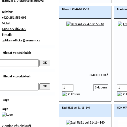
Tramvaj č. 7 stanice Braunova
Blizzard 22-47-06 55-18
Freak te
Telefon:
+420 251 556 096
Mobil:
+420 777 862 370
E-mail:
optika.radlicka@seznam.cz
Hledat ve stránkách
3 400,00 Kč
Hledat v produktech
Skladem
Logo
Exel 8821 vel 51-16 -140
CON WAI
Logo
V optice Vás obslouží