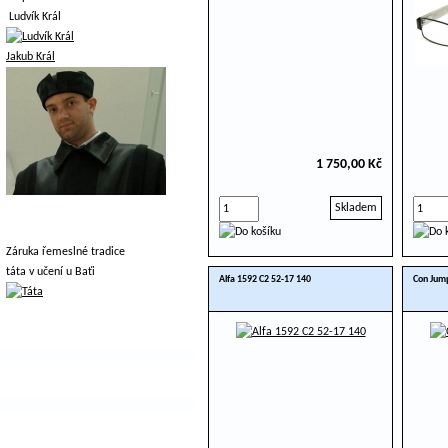
Ludvík Král
Jakub Král
1 750,00 Kč
Skladem
Záruka řemeslné tradice
táta v učení u Baťi
Alfa 1592 C2 52-17 140
Con Jum