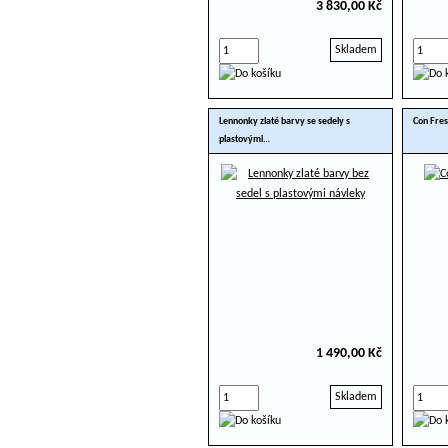
3 830,00 Kč
Skladem
Lennonky zlaté barvy se sedely s
Con Fres
plastovými…
1 490,00 Kč
Skladem