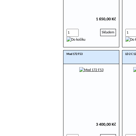
1 650,00 Kč
Skladem
Mod 172 F53
LD 2 C 1
3 400,00 Kč