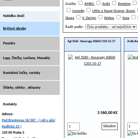
Značky:
AMBG
Ardix
Beneton
Lenonky
Little a Young Dragon, Boom
Nabídka zboží
Skaga
V. Design
Wekos
Yana
Řadit podle:
Brýlové obruby
Agl 3560 - Kasarugy 2060A C101 55-17
Ardix Ba
Pouzdra
Lupy, Čtečky, Lorňony, Monokly
Kontaktní čočky, roztoky
Šňůrky, utěrky , okluzory
Kontakty
3 560,00 Kč
Adresa:
Pod Brentovou 16/367 ( roh s ulici
Skladem
Radlická 25 )
150 00 Praha 5