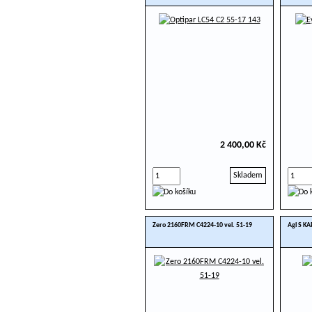
2 400,00 Kč
Skladem
Zero 2160FRM C4224-10 vel. 51-19
Agl S KA