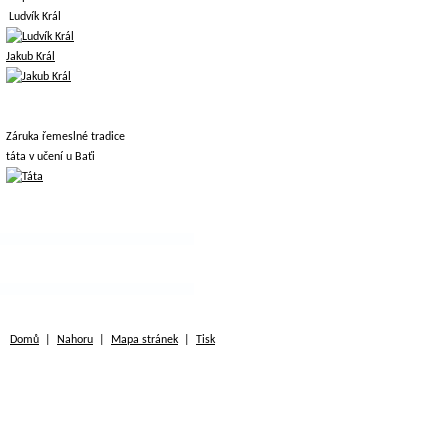
Ludvík Král
Jakub Král
Záruka řemeslné tradice
táta v učení u Baťi
Domů
|
Nahoru
|
Mapa stránek
|
Tisk