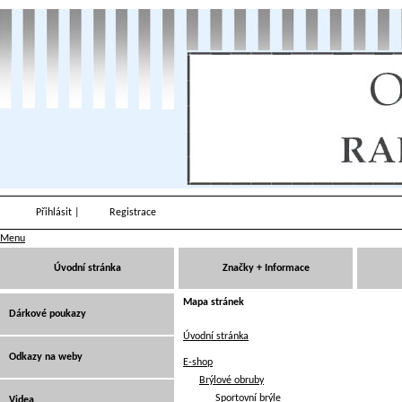
Přihlásit
|
Registrace
Menu
Úvodní stránka
Značky + Informace
Mapa stránek
Dárkové poukazy
Úvodní stránka
Odkazy na weby
E-shop
Brýlové obruby
Sportovní brýle
Videa