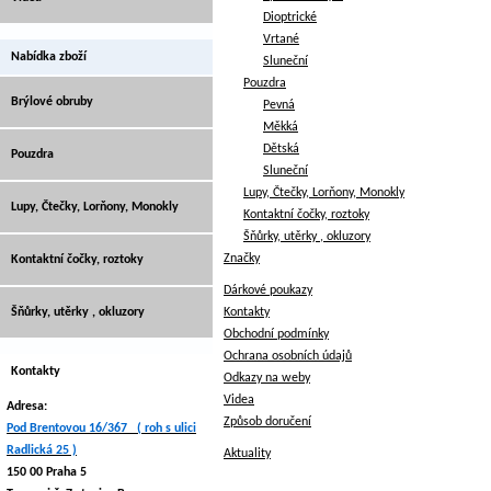
Dioptrické
Vrtané
Nabídka zboží
Sluneční
Pouzdra
Brýlové obruby
Pevná
Měkká
Dětská
Pouzdra
Sluneční
Lupy, Čtečky, Lorňony, Monokly
Lupy, Čtečky, Lorňony, Monokly
Kontaktní čočky, roztoky
Šňůrky, utěrky , okluzory
Značky
Kontaktní čočky, roztoky
Dárkové poukazy
Šňůrky, utěrky , okluzory
Kontakty
Obchodní podmínky
Ochrana osobních údajů
Kontakty
Odkazy na weby
Videa
Adresa:
Způsob doručení
Pod Brentovou 16/367 ( roh s ulici
Radlická 25 )
Aktuality
150 00 Praha 5