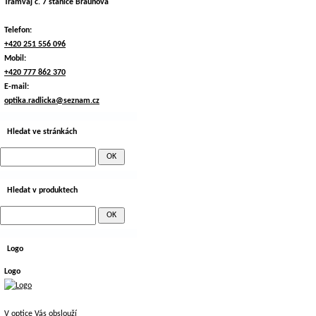
Tramvaj č. 7 stanice Braunova
Telefon:
+420 251 556 096
Mobil:
+420 777 862 370
E-mail:
optika.radlicka@seznam.cz
Hledat ve stránkách
Hledat v produktech
Logo
Logo
V optice Vás obslouží