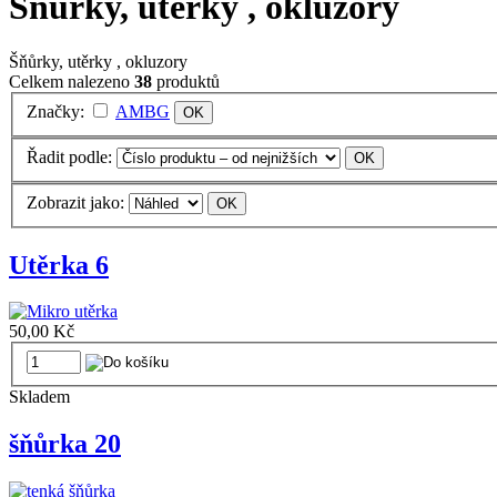
Šňůrky, utěrky , okluzory
Šňůrky, utěrky , okluzory
Celkem nalezeno
38
produktů
Značky:
AMBG
Řadit podle:
Zobrazit jako:
Utěrka 6
50,00 Kč
Skladem
šňůrka 20