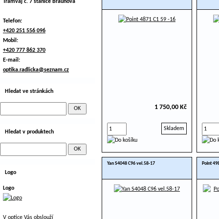
Tramvaj č. 7 stanice Braunova
Telefon:
+420 251 556 096
Mobil:
+420 777 862 370
E-mail:
optika.radlicka@seznam.cz
Hledat ve stránkách
1 750,00 Kč
Skladem
Hledat v produktech
Yan S4048 C96 vel.58-17
Point 49
Logo
Logo
V optice Vás obslouží