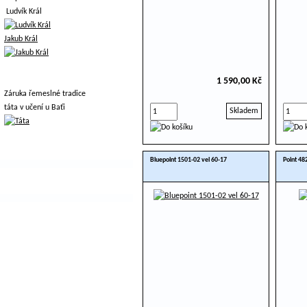
Ludvík Král
Jakub Král
1 590,00 Kč
Záruka řemeslné tradice
táta v učení u Baťi
Skladem
Bluepoint 1501-02 vel 60-17
Point 48