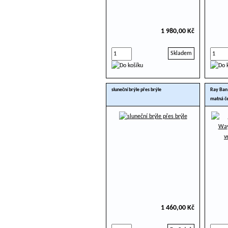
1 980,00 Kč
Skladem
sluneční brýle přes brýle
Ray Ban
matná č
1 460,00 Kč