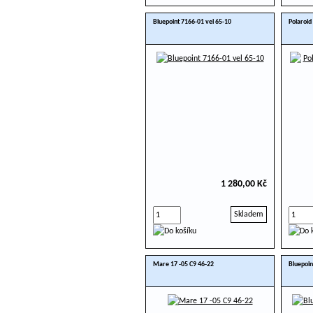
Bluepoint 7166-01 vel 65-10
Polaroid
1 280,00 Kč
Skladem
Mare 17 -05 C9 46-22
Bluepoin