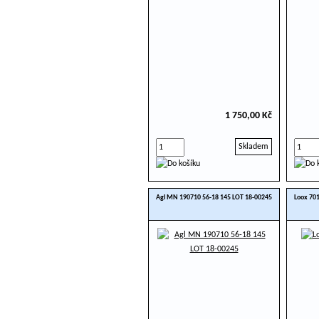
1 750,00 Kč
Skladem
Agl MN 190710 56-18 145 LOT 18-00245
Loox 701