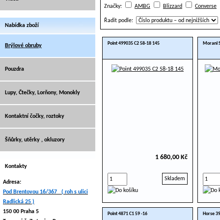
Značky:
AMBG
Blizzard
Converse
Řadit podle:
Nabídka zboží
Point 499035 C2 58-18 145
Morani S
Brýlové obruby
Pouzdra
Lupy, Čtečky, Lorňony, Monokly
Kontaktní čočky, roztoky
Šňůrky, utěrky , okluzory
1 680,00 Kč
Kontakty
Skladem
Adresa:
Pod Brentovou 16/367 ( roh s ulici
Radlická 25 )
150 00 Praha 5
Point 4871 C1 59 -16
Horse 39