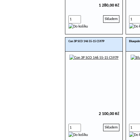
1 280,00 Kč
Skladem
Con 3P SCO 146 55-15 C597P
Bluepoin
2 100,00 Kč
Skladem