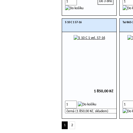
Do 3 dnů
S 10 C 1 57-16
TaJ 863-
1 850,00 Kč
1
2