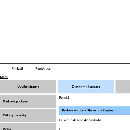
Přihlásit
|
Registrace
Menu
Úvodní stránka
Značky + Informace
Pánské
Dárkové poukazy
Brýlové obruby
»
Sluneční
» Pánské
Odkazy na weby
Celkem nalezeno
47
produktů
Videa