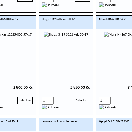
12025-003 57-17
Skaga 3419 5202 vel. 50-17
Mare NK167 CK1 46-21
2 800,00 Kč
2 850,00 Kč
3 
Skladem
Skladem
lburn C 68 57-17
Lenonky zlaté barvy bez sedel
Optip LC41 C1 53-17 2300