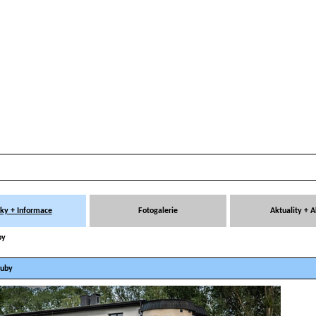
ky + Informace
Fotogalerie
Aktuality + 
by
ruby