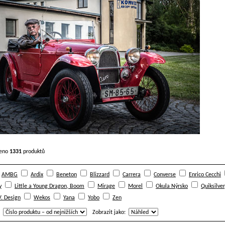
zeno
1331
produktů
AMBG
Ardix
Beneton
Blizzard
Carrera
Converse
Enrico Cecchi
y
Little a Young Dragon, Boom
Mirage
Morel
Okula Nýrsko
Quiksilve
V. Design
Wekos
Yana
Yobo
Zen
Zobrazit jako: