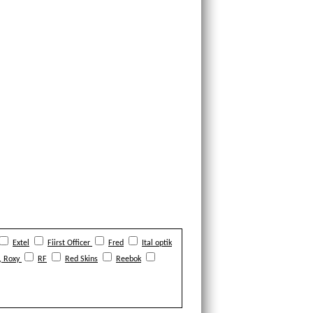
Extel
Fiirst Officer
Fred
Ital optik
r, Roxy
RF
Red Skins
Reebok