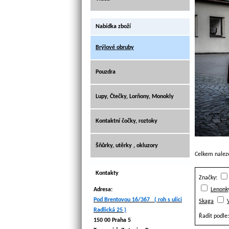
Nabídka zboží
Brýlové obruby
Pouzdra
Lupy, Čtečky, Lorňony, Monokly
Kontaktní čočky, roztoky
Šňůrky, utěrky , okluzory
Celkem nale
Kontakty
Značky:
Adresa:
Lenonk
Pod Brentovou 16/367 ( roh s ulici
Skaga
Radlická 25 )
Řadit podle:
150 00 Praha 5