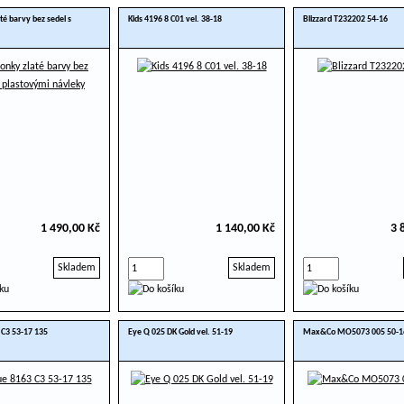
té barvy bez sedel s
Kids 4196 8 C01 vel. 38-18
Blizzard T232202 54-16
1 490,00 Kč
1 140,00 Kč
3 
Skladem
Skladem
 C3 53-17 135
Eye Q 025 DK Gold vel. 51-19
Max&Co MO5073 005 50-1