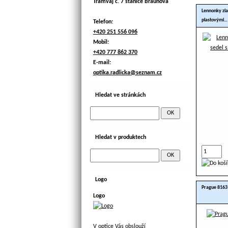
Tramvaj č. 7 stanice Braunova
Lennonky zla
plastovými…
Telefon:
+420 251 556 096
Mobil:
+420 777 862 370
E-mail:
optika.radlicka@seznam.cz
Hledat ve stránkách
Hledat v produktech
Logo
Prague 8163
Logo
V optice Vás obslouží