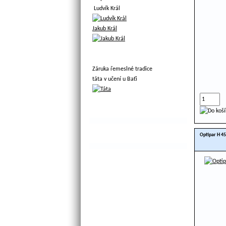
Ludvík Král
Jakub Král
Záruka řemeslné tradice
táta v učení u Baťi
Optipar H 45