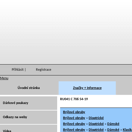
Přihlásit
|
Registrace
Menu
Úvodní stránka
Značky + Informace
RU041 C 706 54-19
Dárkové poukazy
Brýlové obruby
Odkazy na weby
Brýlové obruby
»
Dioptrické
Brýlové obruby
»
Dioptrické
»
Dámské
Brýlové obruby
»
Dioptrické
»
Dámské
»
Klasik
Videa