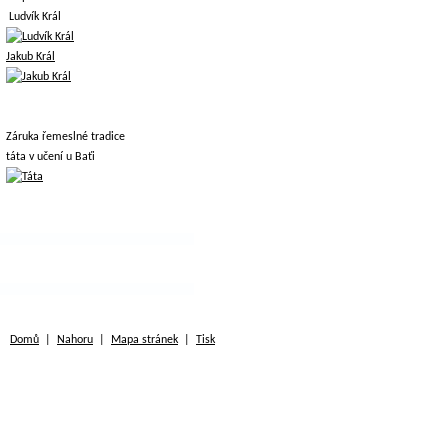
Ludvík Král
Jakub Král
Záruka řemeslné tradice
táta v učení u Baťi
Domů
|
Nahoru
|
Mapa stránek
|
Tisk