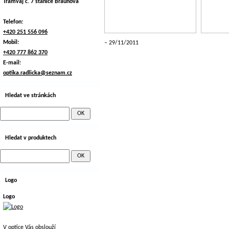
Tramvaj č. 7 stanice Braunova
Telefon:
+420 251 556 096
Mobil:
29/11/2011
+420 777 862 370
E-mail:
optika.radlicka@seznam.cz
Hledat ve stránkách
Hledat v produktech
Logo
Logo
V optice Vás obslouží