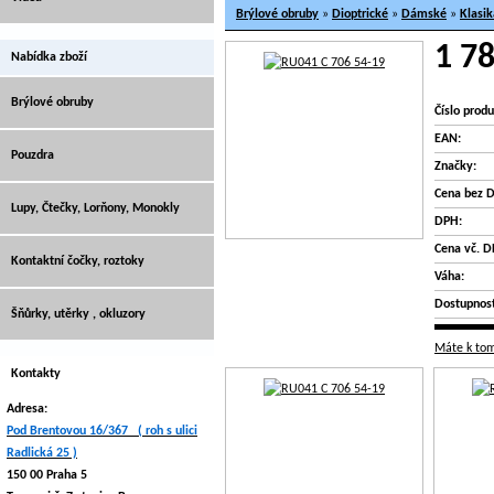
Brýlové obruby
»
Dioptrické
»
Dámské
»
Klasik
1 78
Nabídka zboží
Brýlové obruby
Číslo produ
EAN:
Pouzdra
Značky:
Cena bez 
Lupy, Čtečky, Lorňony, Monokly
DPH:
Cena vč. D
Kontaktní čočky, roztoky
Váha:
Dostupnost
Šňůrky, utěrky , okluzory
Máte k tom
Kontakty
Adresa:
Pod Brentovou 16/367 ( roh s ulici
Radlická 25 )
150 00 Praha 5