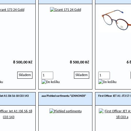
8 500,00 Kč
8 500,00 Kč
6 
Skladem
Skladem
r Jet A1 J36 56-18 C03 143
aaa Přehled sortimentu "LENNONEK"
First Officer JET A1 -JT3 57