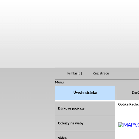
Přihlásit
|
Registrace
Menu
Úvodní stránka
Znač
Optika Radli
Dárkové poukazy
Odkazy na weby
Videa