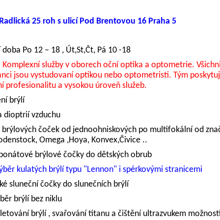
Radlická 25 roh s ulicí Pod Brentovou 16 Praha 5
í doba Po 12 – 18 , Út,St,Čt, Pá 10 -18
: Komplexní služby v oborech oční optika a optometrie.
Všichn
nci jsou vystudovaní optikou nebo optometristi.
Tým poskytu
í profesionalitu a vysokou úroveň služeb.
ní brýlí
a dioptrií vzduchu
 brýlových čoček od jednoohniskových po multifokální od znač
Rodenstock, Omega ,Hoya, Konvex,Čivice ..
rbonátové brýlové čočky do dětských obrub
výběr kulatých brýlí typu "Lennon" i spérkovými stranicemi
cké sluneční čočky do slunečních brýlí
běr brýlí bez niklu
 letování brýlí , svařování titanu a čištění ultrazvukem možnost