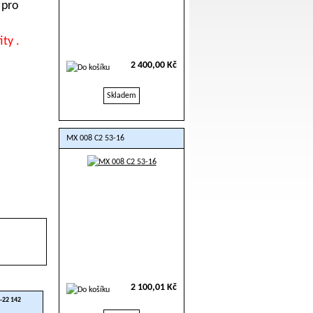
 pro
ity .
2 400,00 Kč
Skladem
MX 008 C2 53-16
2 100,01 Kč
-22 142