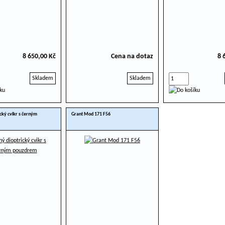
8 650,00 Kč
Cena na dotaz
8 
Skladem
Skladem
ický cvikr s černým
Grant Mod 171 F56