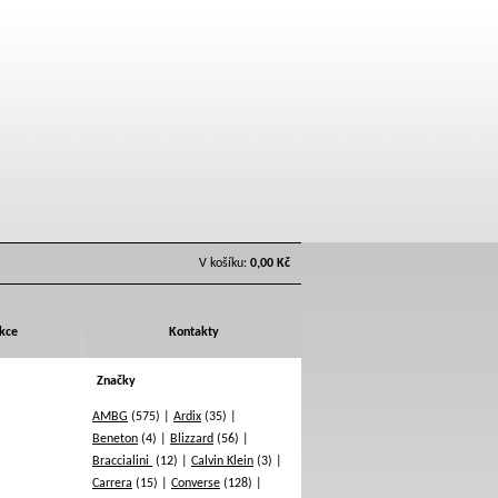
V košíku:
0,00 Kč
Akce
Kontakty
Značky
AMBG
(575)
Ardix
(35)
Beneton
(4)
Blizzard
(56)
Braccialini
(12)
Calvin Klein
(3)
Carrera
(15)
Converse
(128)