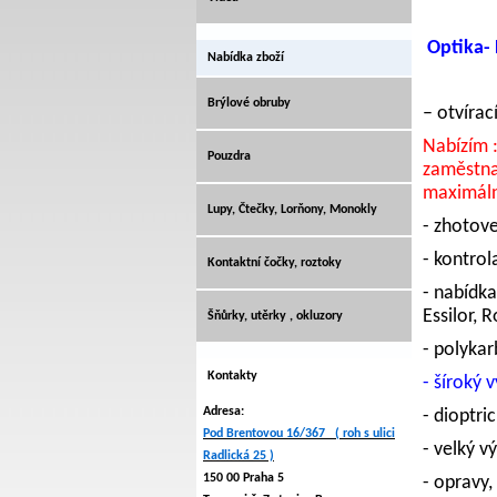
Optika-
Nabídka zboží
Brýlové obruby
– otvírac
Nabízím 
Pouzdra
zaměstna
maximáln
Lupy, Čtečky, Lorňony, Monokly
- zhotove
- kontrol
Kontaktní čočky, roztoky
- nabídka
Essilor, 
Šňůrky, utěrky , okluzory
- polyka
Kontakty
- šíroký 
Adresa:
- dioptri
Pod Brentovou 16/367 ( roh s ulici
- velký vý
Radlická 25 )
150 00 Praha 5
- opravy,