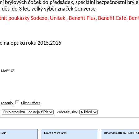
í brýlových čoček do předsádek, speciální bezpečnostní brýle
 děti do 3 let, velký výběr značek Converse
atnit poukázky Sodexo, Unišek , Benefit Plus, Benefit Café, Benf
 na optiku roku 2015,2016
Lenonky
Fiirst Officer
Zobrazit jako:
 Gold
Grant 171 24 Gold
Bloomdale BD 768 Col 45 44