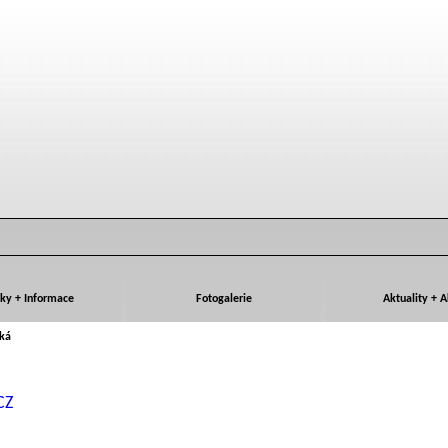
ky + Informace
Fotogalerie
Aktuality + 
cká