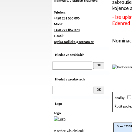
Tramvaj č. 7 stanice Braunova
zabroušen
kojence a
Telefon:
- lze upl
+420 251 556 096
Edenred
Mobil:
+420 777 862 370
E-mail:
Nominace
optika.radlicka@seznam.cz
Hledat ve stránkách
Hledat v produktech
Značky:
Logo
Řadit podle:
Logo
Grant 173 24
V optice Vás obslouží