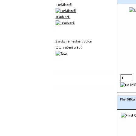
Ludvík Král
Jakub Král
Záruka řemeslné tradice
táta v učení u Baťi
Fiirst Office