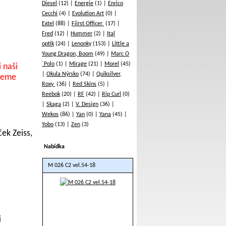
Diesel
(12)
Energie
(1)
Enrico
Cecchi
(4)
Evolution Art
(0)
Extel
(88)
Fiirst Officer
(17)
Fred
(12)
Hummer
(2)
Ital
optik
(24)
Lenonky
(153)
Little a
Young Dragon, Boom
(49)
Marc O
´Polo
(1)
Mirage
(21)
Morel
(45)
i naši
Okula Nýrsko
(74)
Quiksilver,
jeme
Roxy
(36)
Red Skins
(5)
Reebok
(20)
RF
(42)
Rip Curl
(0)
Skaga
(2)
V. Design
(36)
Wekos
(86)
Yan
(0)
Yana
(45)
Yobo
(13)
Zen
(3)
ek Zeiss,
Nabídka
M 026 C2 vel.54-18
i