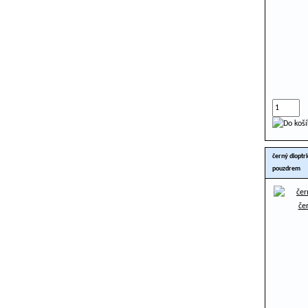
černý dioptr
pouzdrem