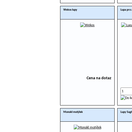
Wekos lupy
Lupa pro 
Cena na dotaz
Monokl motýlek
Lupy Sagi