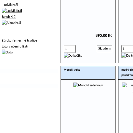
Ludvík Král
Jakub Král
890,00 Kč
Záruka řemeslné tradice
táta v učení u Baťi
Skladem
Monokl srdce
modrý dio
pouzdre