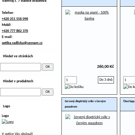
Tramvaj č. 7 stanice Braunova
Telefon:
+420 251 556 096
Mobil:
+420 777 862 370
E-mail:
optika.radlicka@seznam.cz
Hledat ve stránkách
260,00 Kč
Do 3 dnů
Hledat v produktech
červený dioptrický cvikr s černým
Čtecí lupy
Logo
pouzdrem
Logo
V optice Vás obslouží