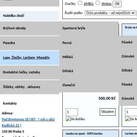
Značky:
AMBG
Wekos
Řadit podle:
Nabídka zboží
Monokl maska
Brýle na l
Brýlové obruby
Sportovní brýle
Dioptrické
Pánské
Pouzdra
Pevná
Vrtané
Dámské
Měkká
Lupy, Čtečky, Lorňony, Monokly
Sluneční
Půlky - br
Dětské
Dětská
Kontaktní čočky, roztoky
Dětské
Pánské
Sluneční
Šňůrky, utěrky , okluzory
500,00 Kč
Dámské
Kontakty
Skladem
Adresa:
Pod Brentovou 16/367 ( roh s ulici
Radlická 25 )
150 00 Praha 5
maska na spaní - 100% bavlna
Lorňon sk