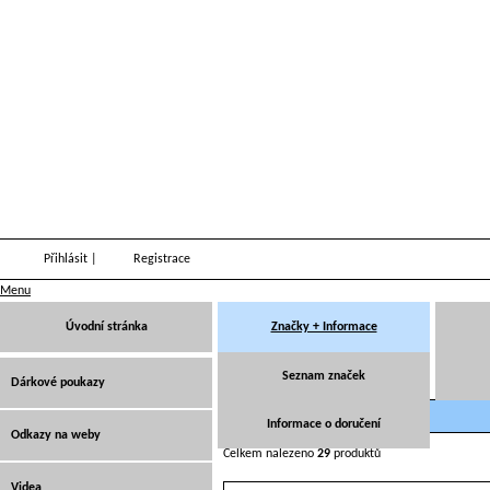
Přihlásit
|
Registrace
Menu
Úvodní stránka
Značky + Informace
Lupy, Čtečky, Lorňony, Monokly
Seznam značek
Dárkové poukazy
Lupy, Čtečky, Lorňony, Monokly
Informace o doručení
Odkazy na weby
Celkem nalezeno
29
produktů
Videa