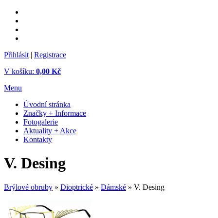
Přihlásit
|
Registrace
V košíku:
0,00 Kč
Menu
Úvodní stránka
Značky + Informace
Fotogalerie
Aktuality + Akce
Kontakty
V. Desing
Brýlové obruby
»
Dioptrické
»
Dámské
» V. Desing