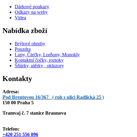
Dárkové poukazy
Odkazy na weby
Videa
Nabídka zboží
Brýlové obruby
Pouzdra
Lupy, Čtečky, Lorňony, Monokly
Kontaktní čočky, roztoky
Šňůrky, utěrky , okluzory
Kontakty
Adresa:
Pod Brentovou 16/367 ( roh s ulici Radlická 25 )
150 00 Praha 5
Tramvaj č. 7 stanice Braunova
Telefon:
+420 251 556 096