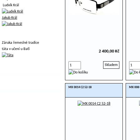
Ludvík Král
Jakub Král
Záruka řemeslné tradice
táta v učení u Baťi
2 400,00 Kč
Skladem
MX 0014 C2 52-18
MX 008 