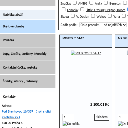
Značky:
AMBG
Ardix
Beneton
Lenonky
Little a Young Dragon, Boom
Nabídka zboží
Skaga
V. Design
Wekos
Yana
Řadit podle:
Brýlové obruby
MX 0022 C1 54-17
MX 008 
Pouzdra
Lupy, Čtečky, Lorňony, Monokly
Kontaktní čočky, roztoky
Šňůrky, utěrky , okluzory
Kontakty
2 100,01 Kč
Adresa:
Pod Brentovou 16/367 ( roh s ulici
Skladem
Radlická 25 )
150 00 Praha 5