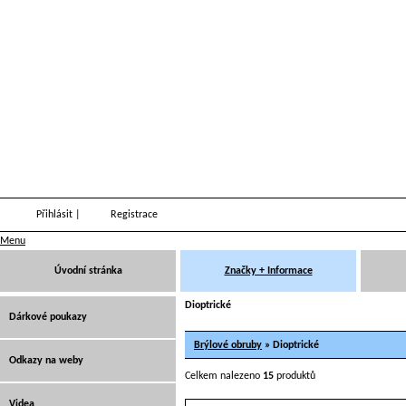
Přihlásit
|
Registrace
Menu
Úvodní stránka
Značky + Informace
Dioptrické
Dárkové poukazy
Brýlové obruby
» Dioptrické
Odkazy na weby
Celkem nalezeno
15
produktů
Videa