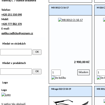
Tramvaj č. 7 stanice Braunova
MX 0012 C1 56-17
M 026 C2
Telefon:
+420 251 556 096
Mobil:
+420 777 862 370
E-mail:
optika.radlicka@seznam.cz
Hledat ve stránkách
2 900,00 Kč
Hledat v produktech
Skladem
Logo
Mirage 022 C3 50-19
MX 0012
Logo
V optice Vás obslouží