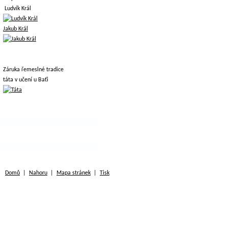
Ludvík Král
Jakub Král
Záruka řemeslné tradice
táta v učení u Baťi
Domů
|
Nahoru
|
Mapa stránek
|
Tisk