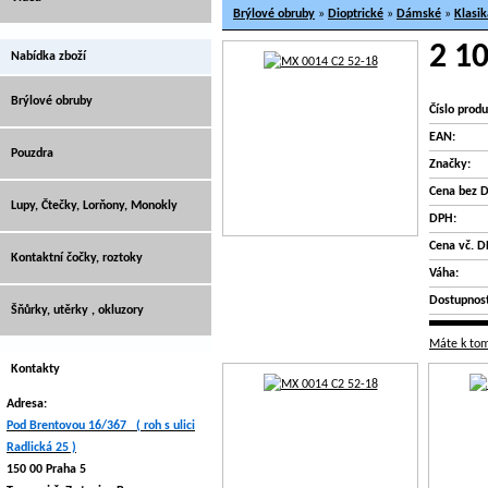
Brýlové obruby
»
Dioptrické
»
Dámské
»
Klasik
2 10
Nabídka zboží
Brýlové obruby
Číslo produ
EAN:
Pouzdra
Značky:
Cena bez 
Lupy, Čtečky, Lorňony, Monokly
DPH:
Cena vč. D
Kontaktní čočky, roztoky
Váha:
Dostupnost
Šňůrky, utěrky , okluzory
Máte k tom
Kontakty
Adresa:
Pod Brentovou 16/367 ( roh s ulici
Radlická 25 )
150 00 Praha 5