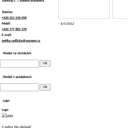
Tramvaj č. 7 stanice Braunova
Telefon:
+420 251 556 096
Mobil:
6/5/2012
+420 777 862 370
E-mail:
optika.radlicka@seznam.cz
Hledat ve stránkách
Hledat v produktech
Logo
Logo
V optice Vás obslouží