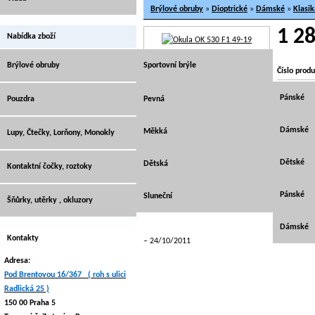
Brýlové obruby
»
Dioptrické
»
Dámské
»
Klasik
1 28
Nabídka zboží
Brýlové obruby
Sportovní brýle
Číslo produ
EAN:
Dioptrické
Pánské
Pouzdra
Pevná
Značky:
Cena bez 
Vrtané
Dámské
Měkká
Lupy, Čtečky, Lorňony, Monokly
DPH:
Cena vč. D
Sluneční
Půlky - br
Dětské
Dětská
Kontaktní čočky, roztoky
Váha:
Dostupnost
Dětské
Pánské
Sluneční
Šňůrky, utěrky , okluzory
Máte k tom
Dámské
Kontakty
24/10/2011
Adresa:
Pod Brentovou 16/367 ( roh s ulici
Radlická 25 )
150 00 Praha 5