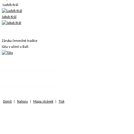
Ludvík Král
Jakub Král
Záruka řemeslné tradice
táta v učení u Baťi
Domů
|
Nahoru
|
Mapa stránek
|
Tisk