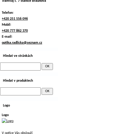
Tramvaj č. 7 stanice Braunova
Telefon:
+420 251 556 096
Mobil:
+420 777 862 370
E-mail:
optika.radlicka@seznam.cz
Hledat ve stránkách
Hledat v produktech
Logo
Logo
V optice Vás obslouží