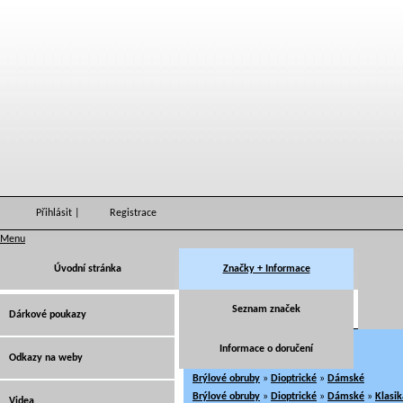
Přihlásit
|
Registrace
Menu
Úvodní stránka
Značky + Informace
Okula OK 530 F1 49-19
Seznam značek
Dárkové poukazy
Brýlové obruby
Informace o doručení
Odkazy na weby
Brýlové obruby
»
Dioptrické
Brýlové obruby
»
Dioptrické
»
Dámské
Brýlové obruby
»
Dioptrické
»
Dámské
»
Klasik
Videa