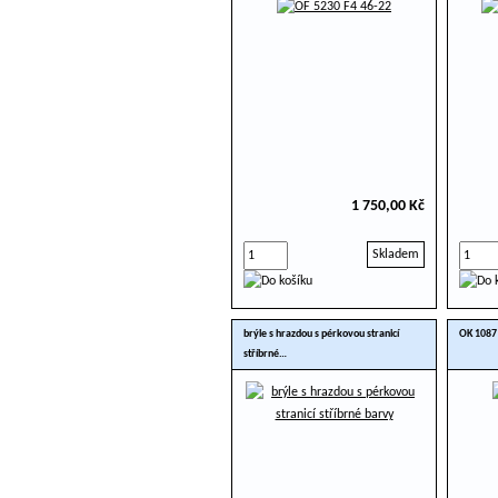
1 750,00 Kč
Skladem
brýle s hrazdou s pérkovou stranicí
OK 1087
stříbrné…