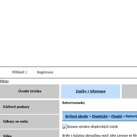
Přihlásit
|
Registrace
Menu
Úvodní stránka
Značky + Informace
Retro+Lenonky
Dárkové poukazy
Brýlové obruby
»
Dioptrické
»
Pánské
» Retro+
Odkazy na weby
Brýle s kulatou obroučkou nosil John Lennon ve f
Videa