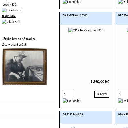
Ludvík Král
OK 916 F2 48 16 0313
OF 5230
Jakub Král
Záruka řemeslné tradice
táta v učení u Baťi
1 390,00 Kč
Skladem
OF 5230 F4 46-22
Okula 2