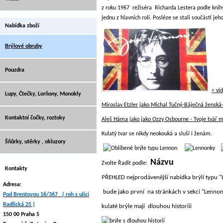
z roku 1967 režiséra Richarda Lestera podle knih
jednu z hlavních rolí. Posléze se stali součástí je
Nabídka zboží
Brýlové obruby
Pouzdra
<
vid
Lupy, Čtečky, Lorňony, Monokly
Miroslav Etzler jako Michal Tučný-Báječná ženská
Kontaktní čočky, roztoky
Aleš Háma jako jako Ozzy Osbourne - Tvoje tvář m
Kulatý tvar se nikdy neokouká a sluší i ženám.
Šňůrky, utěrky , okluzory
Názvu
Zvolte Řadit podle:
Kontakty
PŘEHLED nejprodávenější nabídka brýlí typu 
Adresa:
bude jako první na stránkách v sekci "Lenn
Pod Brentovou 16/367 ( roh s ulici
Radlická 25 )
kulaté brýle mají dlouhou historiii
150 00 Praha 5