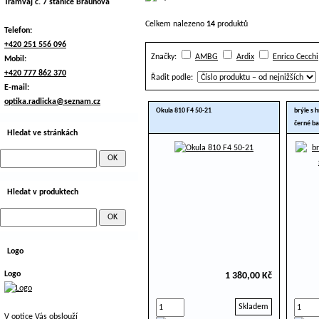
Tramvaj č. 7 stanice Braunova
Celkem nalezeno
14
produktů
Telefon:
+420 251 556 096
Značky:
AMBG
Ardix
Enrico Cecchi
Mobil:
+420 777 862 370
Řadit podle:
E-mail:
optika.radlicka@seznam.cz
Okula 810 F4 50-21
brýle s 
černé b
Hledat ve stránkách
Hledat v produktech
Logo
Logo
1 380,00 Kč
Skladem
V optice Vás obslouží