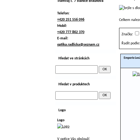
Tramvaj č. 7 stanice Braunova
Telefon:
+420 251 556 096
Celkem nale
Mobil:
+420 777 862 370
Značky:
E-mail:
Řadit podle:
optika.radlicka@seznam.cz
Emporio Leo
Hledat ve stránkách
Hledat v produktech
Logo
Logo
V optice Vás obslouží