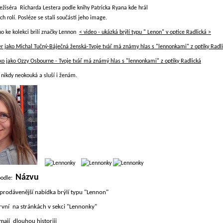
ežiséra Richarda Lestera podle knihy Patricka Ryana kde hrál
ch rolí. Posléze se stali součástí jeho image.
<
video - ukázká brýlí typu " Lenon" v optice Radlická >
er jako Michal Tučný-Báječná ženská-Tvoje tvář má známy hlas s "lennonkami" z optiky Radl
o jako Ozzy Osbourne - Tvoje tvář má známý hlas s "lennonkami" z optiky Radlická
e nikdy neokouká a sluší i ženám.
Názvu
podle:
prodávenější nabídka brýlí typu "Lennon"
rvní na stránkách v sekci "Lennonky"
 mají dlouhou historiii