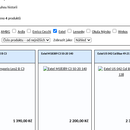
zeno
4
produktů
AMBG
Ardix
Enrico Cecchi
Extel
Lenonky
Okula Nýrsko
Wekos
Zobrazit jako:
2 B C3
Extel M18389 C3 50-20 140
Extel US 042 Col Blue 49-21
1 390,00 Kč
2 200,00 Kč
2 