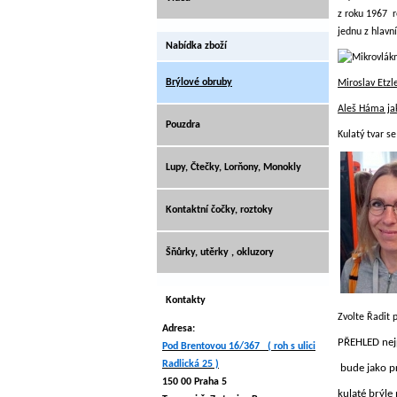
z roku 1967 r
jednu z hlavní
Nabídka zboží
Brýlové obruby
Miroslav Etzl
Aleš Háma jak
Pouzdra
Kulatý tvar s
Lupy, Čtečky, Lorňony, Monokly
Kontaktní čočky, roztoky
Šňůrky, utěrky , okluzory
Kontakty
Zvolte Řadit 
Adresa:
PŘEHLED nej
Pod Brentovou 16/367 ( roh s ulici
Radlická 25 )
bude jako p
150 00 Praha 5
kulaté brýle