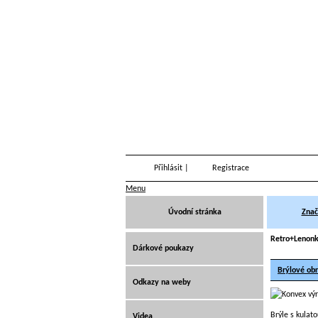
Přihlásit
|
Registrace
Menu
Úvodní stránka
Znač
Retro+Lenon
Dárkové poukazy
Brýlové ob
Odkazy na weby
Brýle s kulat
Videa