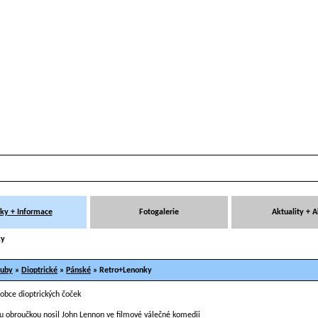
ky + Informace
Fotogalerie
Aktuality + 
ky
ruby
»
Dioptrické
»
Pánské
» Retro+Lenonky
ou obroučkou nosil John Lennon ve filmové válečné komedii