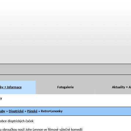
ky + Informace
Fotogalerie
Aktuality + 
ky
ruby
»
Dioptrické
»
Pánské
» Retro+Lenonky
ou obroučkou nosil John Lennon ve filmové válečné komedii