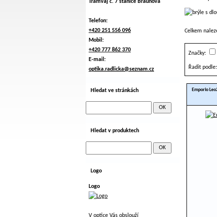
Tramvaj č. 7 stanice Braunova
Telefon:
+420 251 556 096
Celkem nale
Mobil:
+420 777 862 370
Značky:
E-mail:
Řadit podle:
optika.radlicka@seznam.cz
Emporio Leo
Hledat ve stránkách
Hledat v produktech
Logo
Logo
V optice Vás obslouží