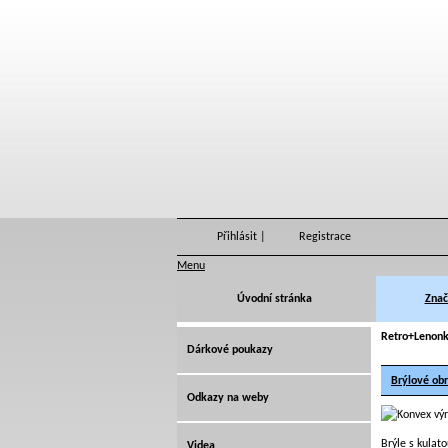
Přihlásit
|
Registrace
Menu
Úvodní stránka
Znač
Retro+Lenon
Dárkové poukazy
Brýlové ob
Odkazy na weby
Brýle s kulat
Videa