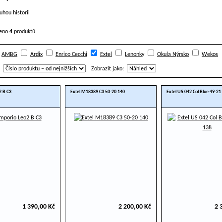
zeno
4
produktů
AMBG
Ardix
Enrico Cecchi
Extel
Lenonky
Okula Nýrsko
Wekos
Zobrazit jako:
2 B C3
Extel M18389 C3 50-20 140
Extel US 042 Col Blue 49-21
1 390,00 Kč
2 200,00 Kč
2 