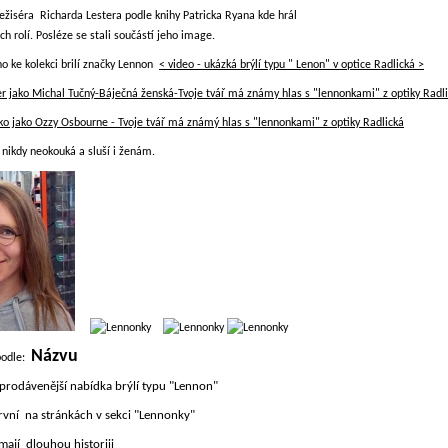
ežiséra Richarda Lestera podle knihy Patricka Ryana kde hrál
ch rolí. Posléze se stali součástí jeho image.
<
video - ukázká brýlí typu " Lenon" v optice Radlická >
er jako Michal Tučný-Báječná ženská-Tvoje tvář má známy hlas s "lennonkami" z optiky Radl
o jako Ozzy Osbourne - Tvoje tvář má známý hlas s "lennonkami" z optiky Radlická
e nikdy neokouká a sluší i ženám.
Názvu
podle:
prodávenější nabídka brýlí typu "Lennon"
rvní na stránkách v sekci "Lennonky"
 mají dlouhou historiii