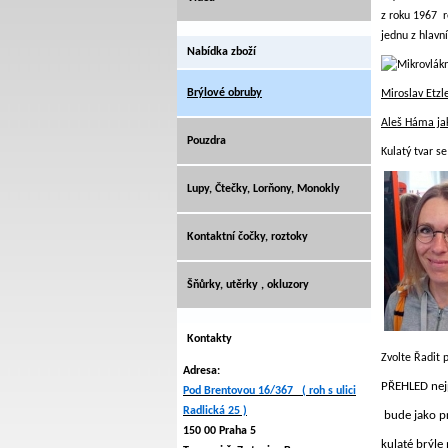
z roku 1967 r
jednu z hlavní
Nabídka zboží
Brýlové obruby
Miroslav Etzl
Aleš Háma jak
Pouzdra
Kulatý tvar s
Lupy, Čtečky, Lorňony, Monokly
Kontaktní čočky, roztoky
Šňůrky, utěrky , okluzory
Kontakty
Zvolte Řadit 
Adresa:
PŘEHLED nej
Pod Brentovou 16/367 ( roh s ulici
Radlická 25 )
bude jako p
150 00 Praha 5
kulaté brýle