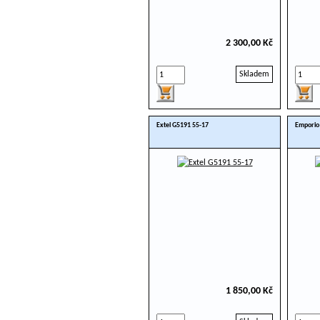
2 300,00 Kč
Skladem
Extel G5191 55-17
Emporio
1 850,00 Kč