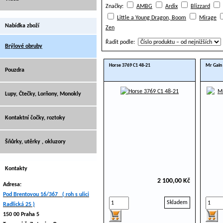
Značky:
AMBG
Ardix
Blizzard
Little a Young Dragon, Boom
Mirage
Nabídka zboží
Zen
Řadit podle:
Brýlové obruby
Horse 3769 C1 48-21
Mr Gain 
Pouzdra
Lupy, Čtečky, Lorňony, Monokly
Kontaktní čočky, roztoky
Šňůrky, utěrky , okluzory
Kontakty
2 100,00 Kč
Adresa:
Pod Brentovou 16/367 ( roh s ulici
Skladem
Radlická 25 )
150 00 Praha 5