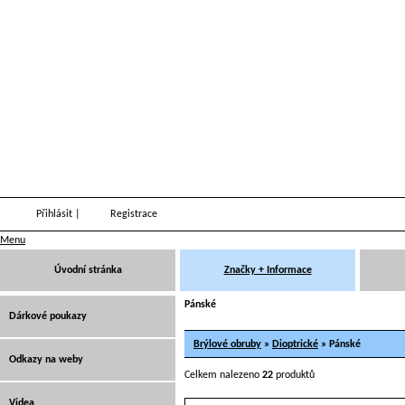
Přihlásit
|
Registrace
Menu
Úvodní stránka
Značky + Informace
Pánské
Dárkové poukazy
Brýlové obruby
»
Dioptrické
» Pánské
Odkazy na weby
Celkem nalezeno
22
produktů
Videa