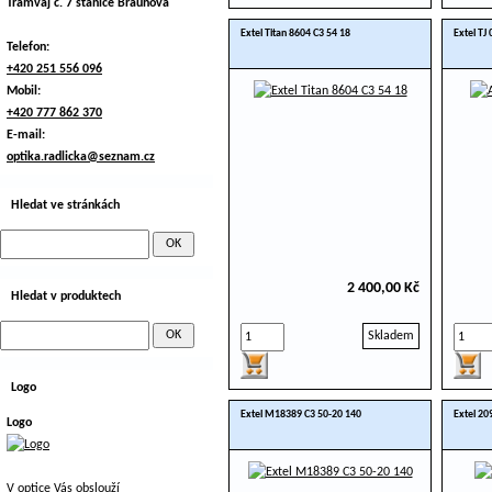
Tramvaj č. 7 stanice Braunova
Extel Titan 8604 C3 54 18
Extel TJ
Telefon:
+420 251 556 096
Mobil:
+420 777 862 370
E-mail:
optika.radlicka@seznam.cz
Hledat ve stránkách
2 400,00 Kč
Hledat v produktech
Skladem
Logo
Extel M18389 C3 50-20 140
Extel 20
Logo
V optice Vás obslouží