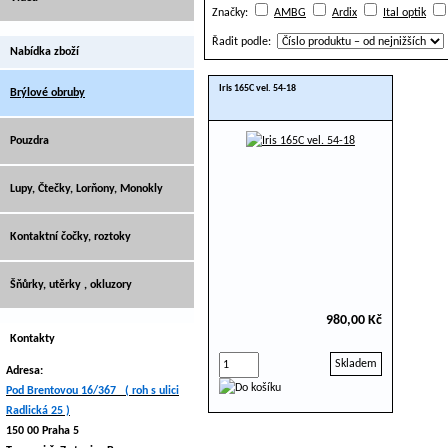
Značky:
AMBG
Ardix
Ital optik
Řadit podle:
Nabídka zboží
Iris 165C vel. 54-18
Brýlové obruby
Pouzdra
Lupy, Čtečky, Lorňony, Monokly
Kontaktní čočky, roztoky
Šňůrky, utěrky , okluzory
980,00 Kč
Kontakty
Skladem
Adresa:
Pod Brentovou 16/367 ( roh s ulici
Radlická 25 )
150 00 Praha 5