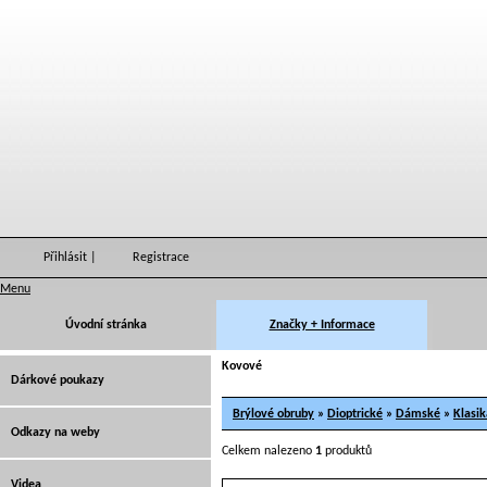
Přihlásit
|
Registrace
Menu
Úvodní stránka
Značky + Informace
Kovové
Dárkové poukazy
Brýlové obruby
»
Dioptrické
»
Dámské
»
Klasik
Odkazy na weby
Celkem nalezeno
1
produktů
Videa