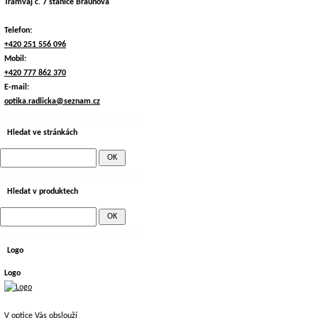
Tramvaj č. 7 stanice Braunova
Telefon:
+420 251 556 096
Mobil:
+420 777 862 370
E-mail:
optika.radlicka@seznam.cz
Hledat ve stránkách
Hledat v produktech
Logo
Logo
V optice Vás obslouží