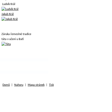
Ludvík Král
Jakub Král
Záruka řemeslné tradice
táta v učení u Baťi
Domů
|
Nahoru
|
Mapa stránek
|
Tisk