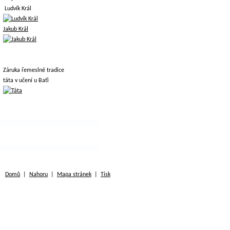
Ludvík Král
Jakub Král
Záruka řemeslné tradice
táta v učení u Baťi
Domů
|
Nahoru
|
Mapa stránek
|
Tisk