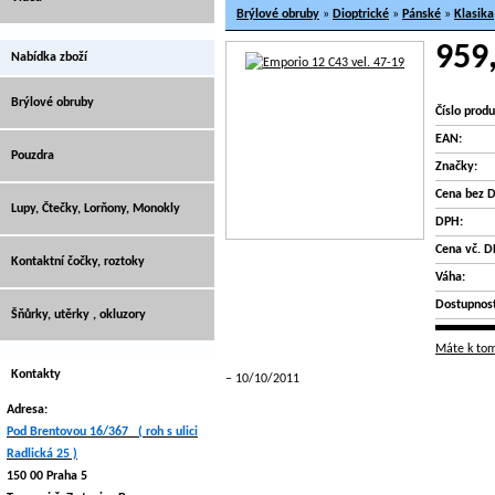
Brýlové obruby
»
Dioptrické
»
Pánské
»
Klasika
959
Nabídka zboží
Brýlové obruby
Číslo produ
EAN:
Pouzdra
Značky:
Cena bez 
Lupy, Čtečky, Lorňony, Monokly
DPH:
Cena vč. D
Kontaktní čočky, roztoky
Váha:
Dostupnost
Šňůrky, utěrky , okluzory
Máte k tom
Kontakty
10/10/2011
Adresa:
Pod Brentovou 16/367 ( roh s ulici
Radlická 25 )
150 00 Praha 5