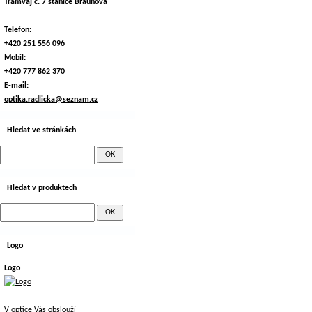
Tramvaj č. 7 stanice Braunova
Telefon:
+420 251 556 096
Mobil:
+420 777 862 370
E-mail:
optika.radlicka@seznam.cz
Hledat ve stránkách
Hledat v produktech
Logo
Logo
V optice Vás obslouží