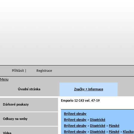
Přihlásit
|
Registrace
Menu
Úvodní stránka
Značky + Informace
Emporio 12 C43 vel. 47-19
Dárkové poukazy
Brýlové obruby
Odkazy na weby
Brýlové obruby
»
Dioptrické
Brýlové obruby
»
Dioptrické
»
Pánské
Brýlové obruby
»
Dioptrické
»
Pánské
»
Klasika
Videa