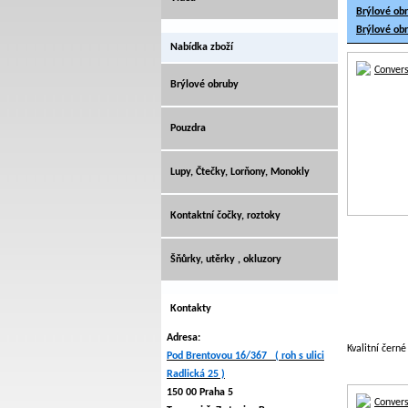
Brýlové ob
Brýlové ob
Nabídka zboží
Brýlové obruby
Pouzdra
Lupy, Čtečky, Lorňony, Monokly
Kontaktní čočky, roztoky
Šňůrky, utěrky , okluzory
Kontakty
Adresa:
Kvalitní čern
Pod Brentovou 16/367 ( roh s ulici
Radlická 25 )
150 00 Praha 5