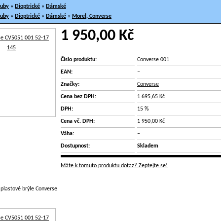
ruby
»
Dioptrické
»
Dámské
ruby
»
Dioptrické
»
Dámské
»
Morel, Converse
1 950,00 Kč
Číslo produktu:
Converse 001
EAN:
–
Značky:
Converse
Cena bez DPH:
1 695,65 Kč
DPH:
15 %
Cena vč. DPH:
1 950,00 Kč
Váha:
–
Dostupnost:
Skladem
Máte k tomuto produktu dotaz? Zeptejte se!
é plastové brýle Converse