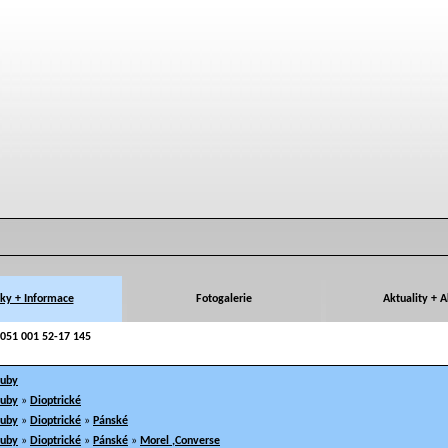
ky + Informace
Fotogalerie
Aktuality + 
051 001 52-17 145
ruby
ruby
»
Dioptrické
ruby
»
Dioptrické
»
Pánské
ruby
»
Dioptrické
»
Pánské
»
Morel ,Converse