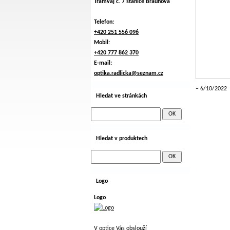
Tramvaj č. 7 stanice Braunova
Telefon:
+420 251 556 096
Mobil:
+420 777 862 370
E-mail:
optika.radlicka@seznam.cz
6/10/2022
Hledat ve stránkách
Hledat v produktech
Logo
Logo
V optice Vás obslouží