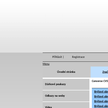
Přihlásit
|
Registrace
Menu
Úvodní stránka
Znač
Converse CV5
Dárkové poukazy
Brýlové ob
Odkazy na weby
Brýlové ob
Brýlové ob
Brýlové ob
Videa