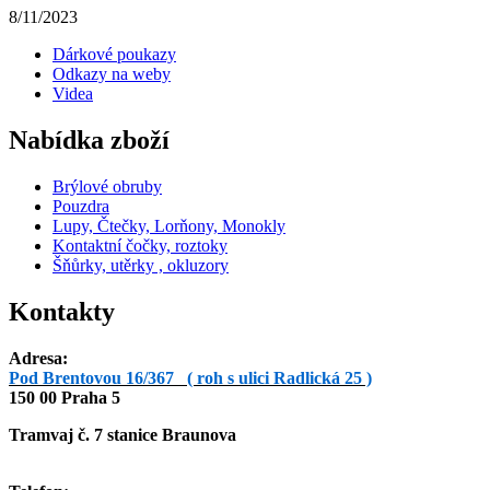
8/11/2023
Dárkové poukazy
Odkazy na weby
Videa
Nabídka zboží
Brýlové obruby
Pouzdra
Lupy, Čtečky, Lorňony, Monokly
Kontaktní čočky, roztoky
Šňůrky, utěrky , okluzory
Kontakty
Adresa:
Pod Brentovou 16/367 ( roh s ulici Radlická 25 )
150 00 Praha 5
Tramvaj č. 7 stanice Braunova