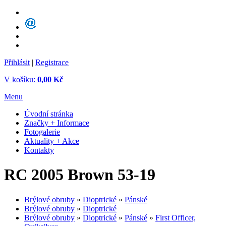
Přihlásit
|
Registrace
V košíku:
0,00 Kč
Menu
Úvodní stránka
Značky + Informace
Fotogalerie
Aktuality + Akce
Kontakty
RC 2005 Brown 53-19
Brýlové obruby
»
Dioptrické
»
Pánské
Brýlové obruby
»
Dioptrické
Brýlové obruby
»
Dioptrické
»
Pánské
»
First Officer,