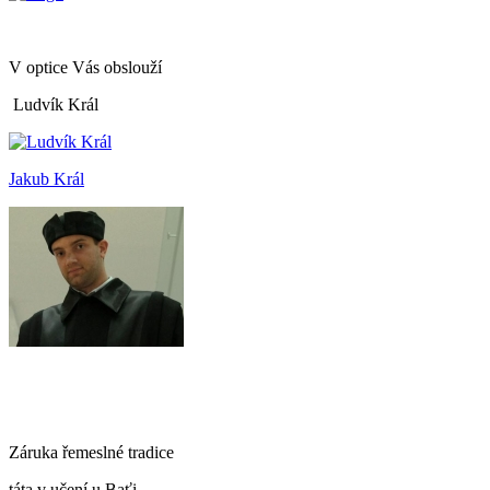
V optice Vás obslouží
Ludvík Král
Jakub Král
Záruka řemeslné tradice
táta v učení u Baťi