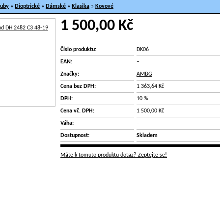
ruby
»
Dioptrické
»
Dámské
»
Klasika
»
Kovové
1 500,00 Kč
Číslo produktu:
DK06
EAN:
–
Značky:
AMBG
Cena bez DPH:
1 363,64 Kč
DPH:
10 %
Cena vč. DPH:
1 500,00 Kč
Váha:
–
Dostupnost:
Skladem
Máte k tomuto produktu dotaz? Zeptejte se!