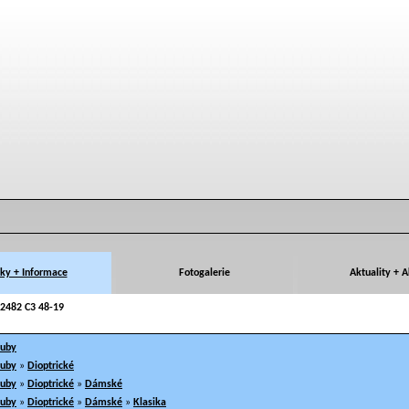
ky + Informace
Fotogalerie
Aktuality + 
2482 C3 48-19
ruby
ruby
»
Dioptrické
ruby
»
Dioptrické
»
Dámské
ruby
»
Dioptrické
»
Dámské
»
Klasika