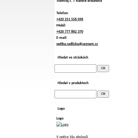
Tramvaj č. 7 stanice Braunova
Telefon:
+420 251 556 096
Mobil:
+420 777 862 370
E-mail:
optika.radlicka@seznam.cz
Hledat ve stránkách
Hledat v produktech
Logo
Logo
V optice Vás obslouží