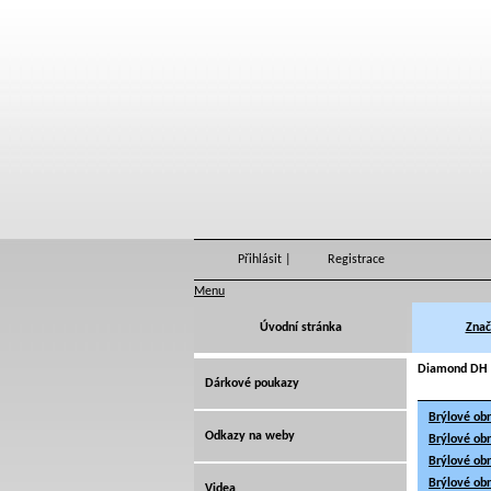
Přihlásit
|
Registrace
Menu
Úvodní stránka
Znač
Diamond DH 
Dárkové poukazy
Brýlové ob
Odkazy na weby
Brýlové ob
Brýlové ob
Brýlové ob
Videa