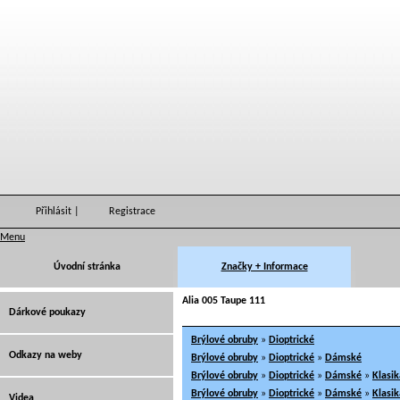
Přihlásit
|
Registrace
Menu
Úvodní stránka
Značky + Informace
Alia 005 Taupe 111
Dárkové poukazy
Brýlové obruby
»
Dioptrické
Odkazy na weby
Brýlové obruby
»
Dioptrické
»
Dámské
Brýlové obruby
»
Dioptrické
»
Dámské
»
Klasik
Brýlové obruby
»
Dioptrické
»
Dámské
»
Klasik
Videa