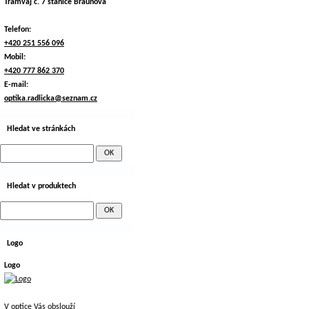
Tramvaj č. 7 stanice Braunova
Telefon:
+420 251 556 096
Mobil:
+420 777 862 370
E-mail:
optika.radlicka@seznam.cz
Hledat ve stránkách
Hledat v produktech
Logo
Logo
V optice Vás obslouží