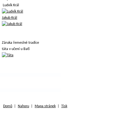
Ludvík Král
Jakub Král
Záruka řemeslné tradice
táta v učení u Baťi
Domů
|
Nahoru
|
Mapa stránek
|
Tisk