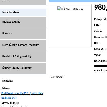
980
Nabídka zboží
Číslo produ
Brýlové obruby
EAN:
Značky:
Pouzdra
Cena bez 
DPH:
Lupy, Čtečky, Lorňony, Monokly
Cena vč. D
Váha:
Kontaktní čočky, roztoky
Dostupnost
Šňůrky, utěrky , okluzory
Máte k tom
23/10/2011
Kontakty
Adresa:
Pod Brentovou 16/367 ( roh s ulici
Radlická 25 )
150 00 Praha 5