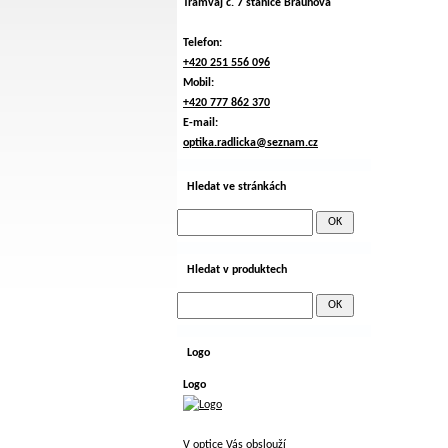
Tramvaj č. 7 stanice Braunova
Telefon:
+420 251 556 096
Mobil:
+420 777 862 370
E-mail:
optika.radlicka@seznam.cz
Hledat ve stránkách
Hledat v produktech
Logo
Logo
V optice Vás obslouží