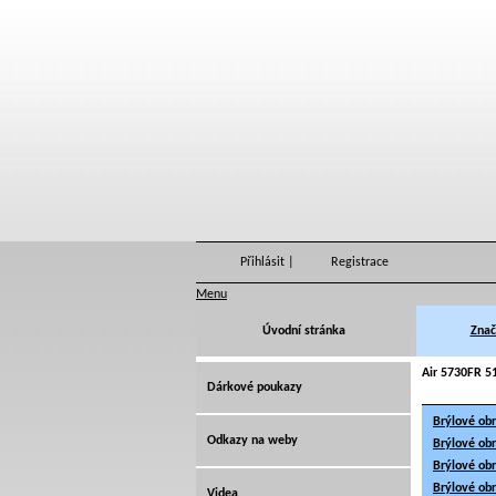
Přihlásit
|
Registrace
Menu
Úvodní stránka
Znač
Air 5730FR 5
Dárkové poukazy
Brýlové ob
Odkazy na weby
Brýlové ob
Brýlové ob
Brýlové ob
Videa