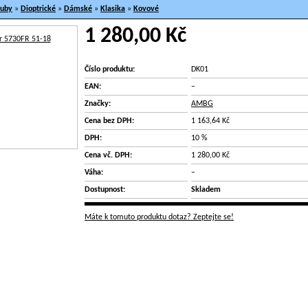
ruby
»
Dioptrické
»
Dámské
»
Klasika
»
Kovové
1 280,00 Kč
Číslo produktu:
DK01
EAN:
–
Značky:
AMBG
Cena bez DPH:
1 163,64 Kč
DPH:
10 %
Cena vč. DPH:
1 280,00 Kč
Váha:
–
Dostupnost:
Skladem
Máte k tomuto produktu dotaz? Zeptejte se!