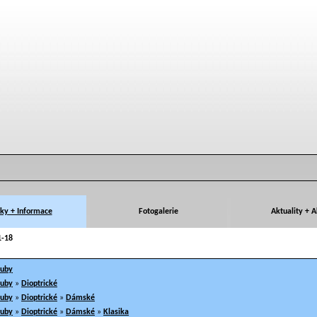
ky + Informace
Fotogalerie
Aktuality + 
1-18
ruby
ruby
»
Dioptrické
ruby
»
Dioptrické
»
Dámské
ruby
»
Dioptrické
»
Dámské
»
Klasika