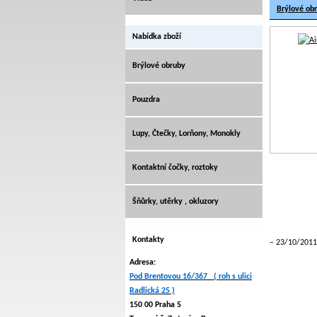
Brýlové ob
Nabídka zboží
Brýlové obruby
Pouzdra
Lupy, Čtečky, Lorňony, Monokly
Kontaktní čočky, roztoky
Šňůrky, utěrky , okluzory
Kontakty
23/10/2011
Adresa:
Pod Brentovou 16/367 ( roh s ulici
Radlická 25 )
150 00 Praha 5