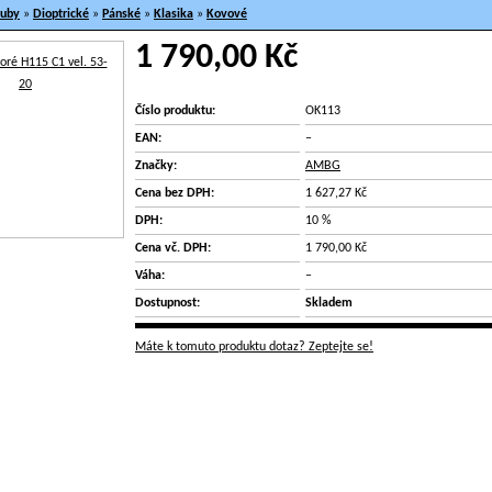
ruby
»
Dioptrické
»
Pánské
»
Klasika
»
Kovové
1 790,00 Kč
Číslo produktu:
OK113
EAN:
–
Značky:
AMBG
Cena bez DPH:
1 627,27 Kč
DPH:
10 %
Cena vč. DPH:
1 790,00 Kč
Váha:
–
Dostupnost:
Skladem
Máte k tomuto produktu dotaz? Zeptejte se!