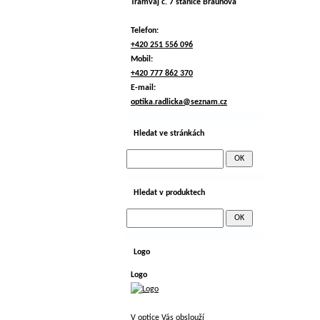
Tramvaj č. 7 stanice Braunova
Telefon:
+420 251 556 096
Mobil:
+420 777 862 370
E-mail:
optika.radlicka@seznam.cz
Hledat ve stránkách
Hledat v produktech
Logo
Logo
V optice Vás obslouží