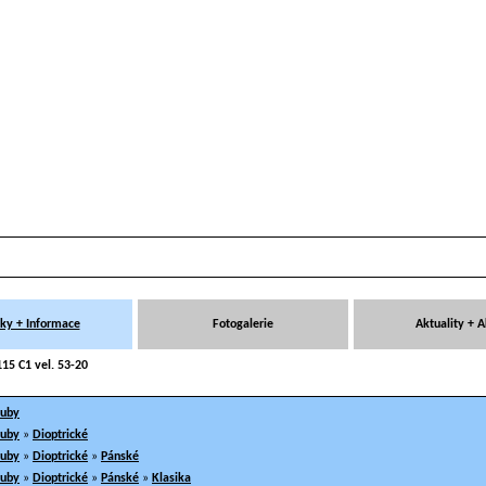
ky + Informace
Fotogalerie
Aktuality + 
15 C1 vel. 53-20
ruby
ruby
»
Dioptrické
ruby
»
Dioptrické
»
Pánské
ruby
»
Dioptrické
»
Pánské
»
Klasika