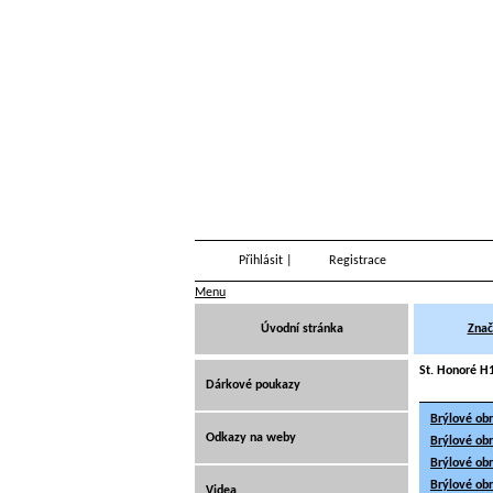
Přihlásit
|
Registrace
Menu
Úvodní stránka
Znač
St. Honoré H1
Dárkové poukazy
Brýlové ob
Odkazy na weby
Brýlové ob
Brýlové ob
Brýlové ob
Videa