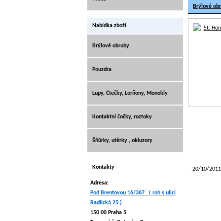
Brýlové ob
Nabídka zboží
Brýlové obruby
Pouzdra
Lupy, Čtečky, Lorňony, Monokly
Kontaktní čočky, roztoky
Šňůrky, utěrky , okluzory
Kontakty
20/10/2011
Adresa:
Pod Brentovou 16/367 ( roh s ulici
Radlická 25 )
150 00 Praha 5