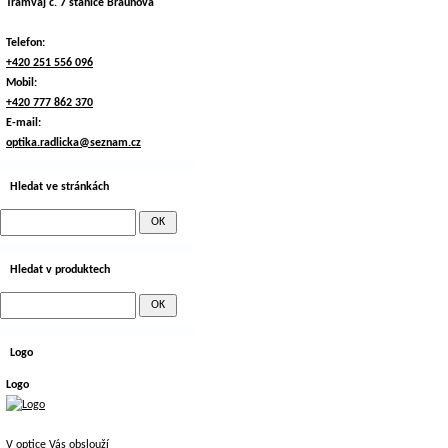
Tramvaj č. 7 stanice Braunova
Telefon:
+420 251 556 096
Mobil:
+420 777 862 370
E-mail:
optika.radlicka@seznam.cz
Hledat ve stránkách
Hledat v produktech
Logo
Logo
V optice Vás obslouží