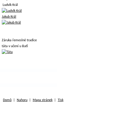
Ludvík Král
Jakub Král
Záruka řemeslné tradice
táta v učení u Baťi
Domů
|
Nahoru
|
Mapa stránek
|
Tisk