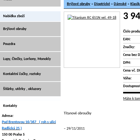
Brýlové obruby
»
Dioptrické
»
Dámské
»
Klasik
3 94
Nabídka zboží
Brýlové obruby
Číslo produ
EAN:
Pouzdra
Značky:
Cena bez 
Lupy, Čtečky, Lorňony, Monokly
DPH:
Cena vč. D
Kontaktní čočky, roztoky
Váha:
Dostupnost
Šňůrky, utěrky , okluzory
Máte k tom
Kontakty
Titanové obroučky
Adresa:
Pod Brentovou 16/367 ( roh s ulici
Radlická 25 )
29/11/2011
150 00 Praha 5