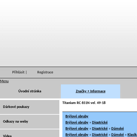
Přihlásit
|
Registrace
Menu
Úvodní stránka
Značky + Informace
Titanium RC 651N vel. 49-18
Dárkové poukazy
Brýlové obruby
Odkazy na weby
Brýlové obruby
»
Dioptrické
Brýlové obruby
»
Dioptrické
»
Dámské
Brýlové obruby
»
Dioptrické
»
Dámské
»
Klasik
Videa