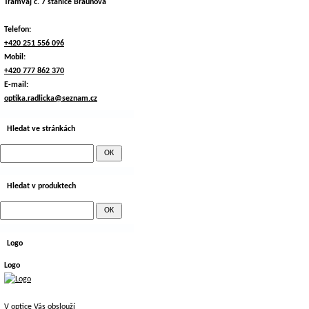
Tramvaj č. 7 stanice Braunova
Telefon:
+420 251 556 096
Mobil:
+420 777 862 370
E-mail:
optika.radlicka@seznam.cz
Hledat ve stránkách
Hledat v produktech
Logo
Logo
V optice Vás obslouží