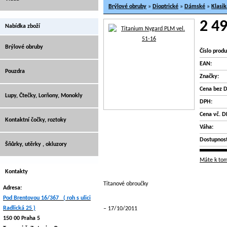
Brýlové obruby
»
Dioptrické
»
Dámské
»
Klasik
2 49
Nabídka zboží
Brýlové obruby
Číslo produ
EAN:
Pouzdra
Značky:
Cena bez 
Lupy, Čtečky, Lorňony, Monokly
DPH:
Cena vč. D
Kontaktní čočky, roztoky
Váha:
Dostupnost
Šňůrky, utěrky , okluzory
Máte k tom
Kontakty
Titanové obroučky
Adresa:
Pod Brentovou 16/367 ( roh s ulici
Radlická 25 )
17/10/2011
150 00 Praha 5