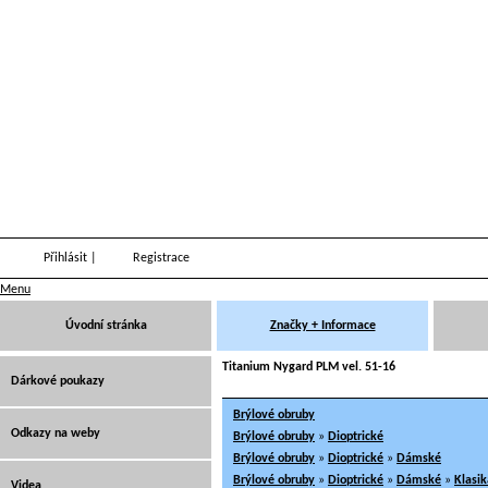
Přihlásit
|
Registrace
Menu
Úvodní stránka
Značky + Informace
Titanium Nygard PLM vel. 51-16
Dárkové poukazy
Brýlové obruby
Odkazy na weby
Brýlové obruby
»
Dioptrické
Brýlové obruby
»
Dioptrické
»
Dámské
Brýlové obruby
»
Dioptrické
»
Dámské
»
Klasik
Videa