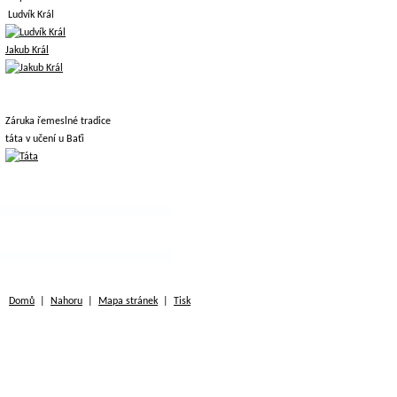
Ludvík Král
Jakub Král
Záruka řemeslné tradice
táta v učení u Baťi
Domů
|
Nahoru
|
Mapa stránek
|
Tisk