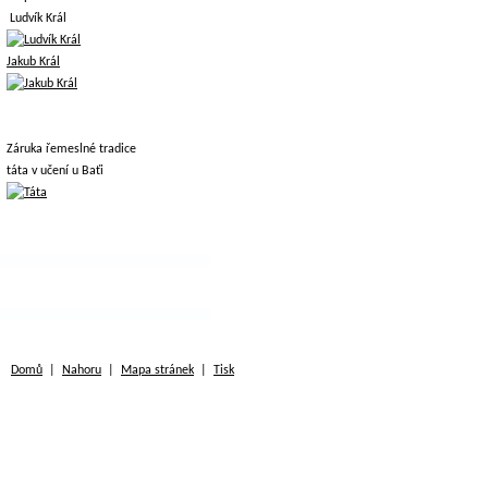
Ludvík Král
Jakub Král
Záruka řemeslné tradice
táta v učení u Baťi
Domů
|
Nahoru
|
Mapa stránek
|
Tisk