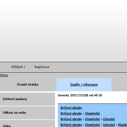
Přihlásit
|
Registrace
Menu
Úvodní stránka
Značky + Informace
Seventy 1031 C5132B vel.46-20
Dárkové poukazy
Brýlové obruby
Odkazy na weby
Brýlové obruby
»
Dioptrické
Brýlové obruby
»
Dioptrické
»
Dámské
Brýlové obruby
»
Dioptrické
»
Dámské
»
Klasik
Videa