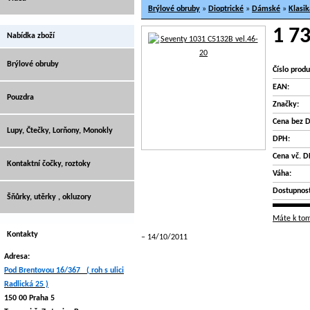
Brýlové obruby
»
Dioptrické
»
Dámské
»
Klasik
1 73
Nabídka zboží
Brýlové obruby
Číslo produ
EAN:
Pouzdra
Značky:
Cena bez 
Lupy, Čtečky, Lorňony, Monokly
DPH:
Cena vč. D
Kontaktní čočky, roztoky
Váha:
Dostupnost
Šňůrky, utěrky , okluzory
Máte k tom
Kontakty
14/10/2011
Adresa:
Pod Brentovou 16/367 ( roh s ulici
Radlická 25 )
150 00 Praha 5