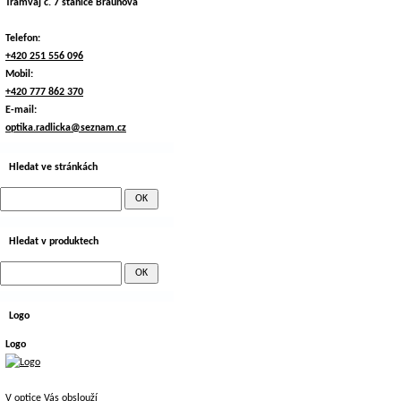
Tramvaj č. 7 stanice Braunova
Telefon:
+420 251 556 096
Mobil:
+420 777 862 370
E-mail:
optika.radlicka@seznam.cz
Hledat ve stránkách
Hledat v produktech
Logo
Logo
V optice Vás obslouží