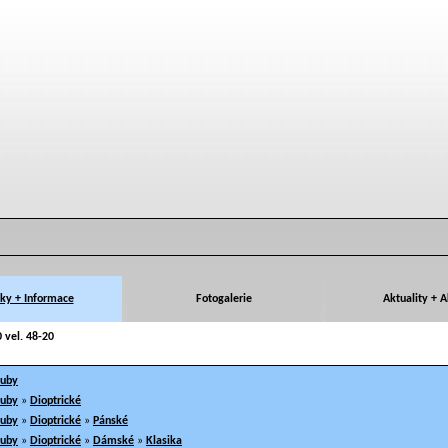
ky + Informace
Fotogalerie
Aktuality + 
 vel. 48-20
ruby
ruby
»
Dioptrické
ruby
»
Dioptrické
»
Pánské
ruby
»
Dioptrické
»
Dámské
»
Klasika