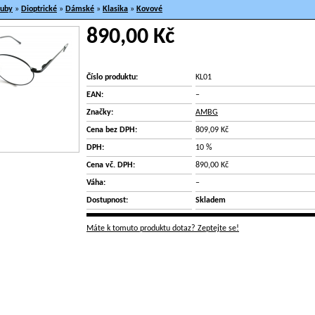
ruby
»
Dioptrické
»
Dámské
»
Klasika
»
Kovové
890,00 Kč
Číslo produktu:
KL01
EAN:
–
Značky:
AMBG
Cena bez DPH:
809,09 Kč
DPH:
10 %
Cena vč. DPH:
890,00 Kč
Váha:
–
Dostupnost:
Skladem
Máte k tomuto produktu dotaz? Zeptejte se!