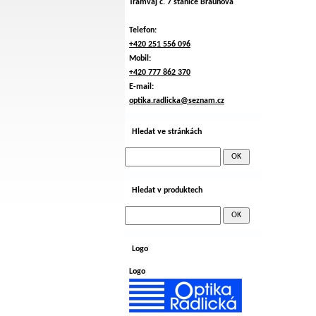
Tramvaj č. 7 stanice Braunova
Telefon:
+420 251 556 096
Mobil:
+420 777 862 370
E-mail:
optika.radlicka@seznam.cz
Hledat ve stránkách
Hledat v produktech
Logo
Logo