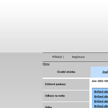
Přihlásit
|
Registrace
Menu
Úvodní stránka
Znač
eins 1002-100
Dárkové poukazy
Brýlové ob
Odkazy na weby
Brýlové ob
Brýlové ob
Brýlové ob
Videa