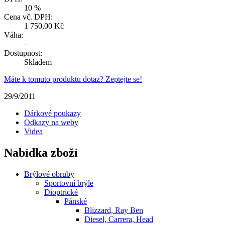
10 %
Cena vč. DPH:
1 750,00 Kč
Váha:
–
Dostupnost:
Skladem
Máte k tomuto produktu dotaz? Zeptejte se!
29/9/2011
Dárkové poukazy
Odkazy na weby
Videa
Nabídka zboží
Brýlové obruby
Sportovní brýle
Dioptrické
Pánské
Blizzard, Ray Ben
Diesel, Carrera, Head