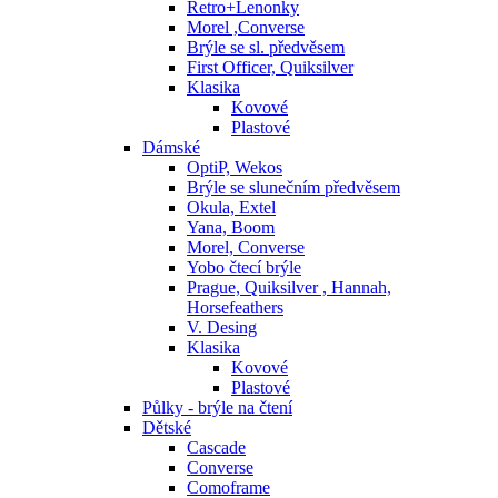
Retro+Lenonky
Morel ,Converse
Brýle se sl. předvěsem
First Officer, Quiksilver
Klasika
Kovové
Plastové
Dámské
OptiP, Wekos
Brýle se slunečním předvěsem
Okula, Extel
Yana, Boom
Morel, Converse
Yobo čtecí brýle
Prague, Quiksilver , Hannah,
Horsefeathers
V. Desing
Klasika
Kovové
Plastové
Půlky - brýle na čtení
Dětské
Cascade
Converse
Comoframe