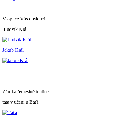
V optice Vás obslouží
Ludvík Král
Jakub Král
Záruka řemeslné tradice
táta v učení u Baťi