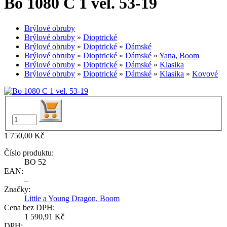
Bo 1080 C 1 vel. 53-19
Brýlové obruby
Brýlové obruby
»
Dioptrické
Brýlové obruby
»
Dioptrické
»
Dámské
Brýlové obruby
»
Dioptrické
»
Dámské
»
Yana, Boom
Brýlové obruby
»
Dioptrické
»
Dámské
»
Klasika
Brýlové obruby
»
Dioptrické
»
Dámské
»
Klasika
»
Kovové
1 750,00 Kč
Číslo produktu:
BO 52
EAN:
–
Značky:
Little a Young Dragon, Boom
Cena bez DPH:
1 590,91 Kč
DPH: