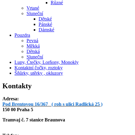
Různé
Vrtané
Sluneční
Dětské
Pánské
Dámské
Pouzdra
Pevná
Měkká
Dětská
Sluneční
Lupy, Čtečky, Lorňony, Monokly
Kontaktní čočky, roztoky
Šňůrky, utěrky , okluzory
Kontakty
Adresa:
Pod Brentovou 16/367 ( roh s ulici Radlická 25 )
150 00 Praha 5
Tramvaj č. 7 stanice Braunova