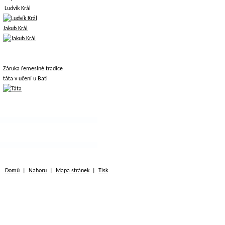
Ludvík Král
Jakub Král
Záruka řemeslné tradice
táta v učení u Baťi
Domů
|
Nahoru
|
Mapa stránek
|
Tisk