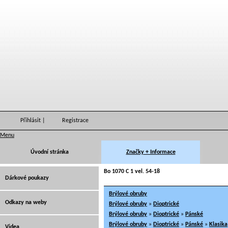
Přihlásit
|
Registrace
Menu
Úvodní stránka
Značky + Informace
Bo 1070 C 1 vel. 54-18
Dárkové poukazy
Brýlové obruby
Odkazy na weby
Brýlové obruby
»
Dioptrické
Brýlové obruby
»
Dioptrické
»
Pánské
Brýlové obruby
»
Dioptrické
»
Pánské
»
Klasika
Videa