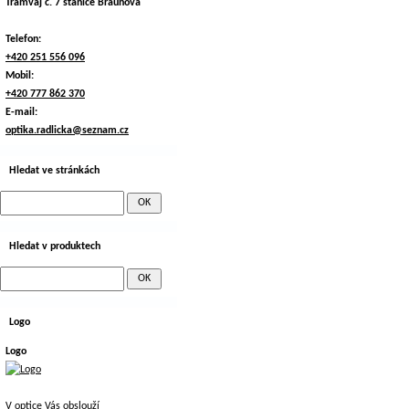
Tramvaj č. 7 stanice Braunova
Telefon:
+420 251 556 096
Mobil:
+420 777 862 370
E-mail:
optika.radlicka@seznam.cz
Hledat ve stránkách
Hledat v produktech
Logo
Logo
V optice Vás obslouží