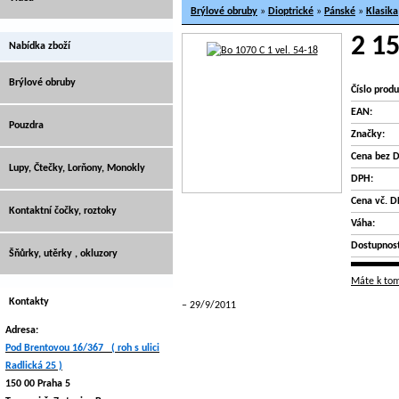
Brýlové obruby
»
Dioptrické
»
Pánské
»
Klasika
2 15
Nabídka zboží
Brýlové obruby
Číslo produ
EAN:
Pouzdra
Značky:
Cena bez 
Lupy, Čtečky, Lorňony, Monokly
DPH:
Cena vč. D
Kontaktní čočky, roztoky
Váha:
Dostupnost
Šňůrky, utěrky , okluzory
Máte k tom
Kontakty
29/9/2011
Adresa:
Pod Brentovou 16/367 ( roh s ulici
Radlická 25 )
150 00 Praha 5