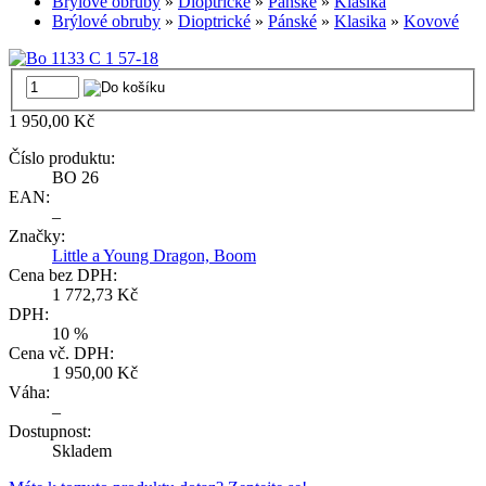
Brýlové obruby
»
Dioptrické
»
Pánské
»
Klasika
Brýlové obruby
»
Dioptrické
»
Pánské
»
Klasika
»
Kovové
1 950,00 Kč
Číslo produktu:
BO 26
EAN:
–
Značky:
Little a Young Dragon, Boom
Cena bez DPH:
1 772,73 Kč
DPH:
10 %
Cena vč. DPH:
1 950,00 Kč
Váha:
–
Dostupnost:
Skladem