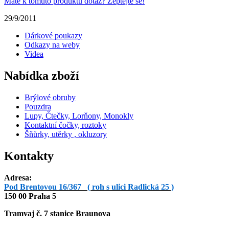
Máte k tomuto produktu dotaz? Zeptejte se!
29/9/2011
Dárkové poukazy
Odkazy na weby
Videa
Nabídka zboží
Brýlové obruby
Pouzdra
Lupy, Čtečky, Lorňony, Monokly
Kontaktní čočky, roztoky
Šňůrky, utěrky , okluzory
Kontakty
Adresa:
Pod Brentovou 16/367 ( roh s ulici Radlická 25 )
150 00 Praha 5
Tramvaj č. 7 stanice Braunova