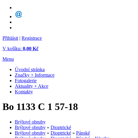
Přihlásit
|
Registrace
V košíku:
0,00 Kč
Menu
Úvodní stránka
Značky + Informace
Fotogalerie
Aktuality + Akce
Kontakty
Bo 1133 C 1 57-18
Brýlové obruby
Brýlové obruby
»
Dioptrické
Brýlové obruby
»
Dioptrické
»
Pánské