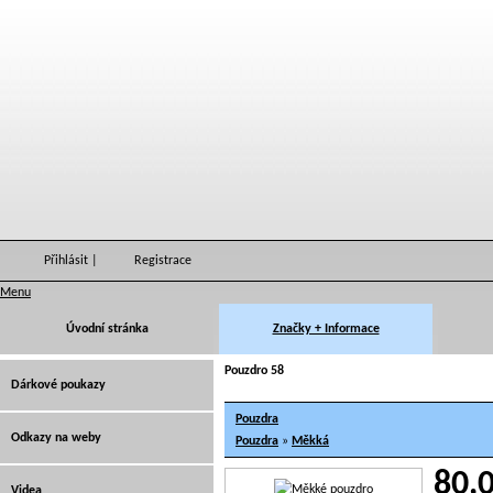
Přihlásit
|
Registrace
Menu
Úvodní stránka
Značky + Informace
Pouzdro 58
Dárkové poukazy
Pouzdra
Odkazy na weby
Pouzdra
»
Měkká
80,
Videa