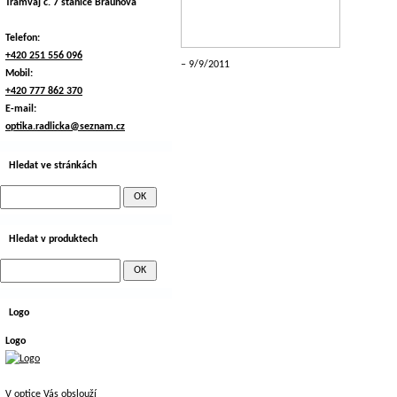
Tramvaj č. 7 stanice Braunova
Telefon:
+420 251 556 096
9/9/2011
Mobil:
+420 777 862 370
E-mail:
optika.radlicka@seznam.cz
Hledat ve stránkách
Hledat v produktech
Logo
Logo
V optice Vás obslouží