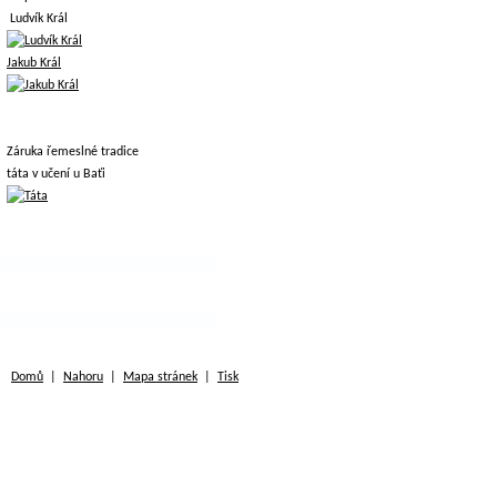
Ludvík Král
Jakub Král
Záruka řemeslné tradice
táta v učení u Baťi
Domů
|
Nahoru
|
Mapa stránek
|
Tisk