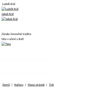
Ludvík Král
Jakub Král
Záruka řemeslné tradice
táta v učení u Baťi
Domů
|
Nahoru
|
Mapa stránek
|
Tisk