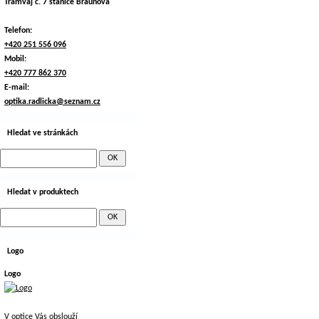
Tramvaj č. 7 stanice Braunova
Telefon:
+420 251 556 096
Mobil:
+420 777 862 370
E-mail:
optika.radlicka@seznam.cz
Hledat ve stránkách
Hledat v produktech
Logo
Logo
V optice Vás obslouží