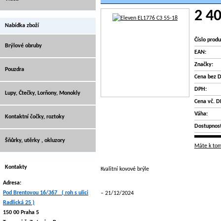
2 40
Nabídka zboží
Číslo produ
Brýlové obruby
EAN:
Značky:
Pouzdra
Cena bez 
DPH:
Lupy, Čtečky, Lorňony, Monokly
Cena vč. D
Váha:
Kontaktní čočky, roztoky
Dostupnost
Šňůrky, utěrky , okluzory
Máte k tom
Kontakty
Kvalitní kovové brýle
Adresa:
Pod Brentovou 16/367 ( roh s ulici
21/12/2024
Radlická 25 )
150 00 Praha 5