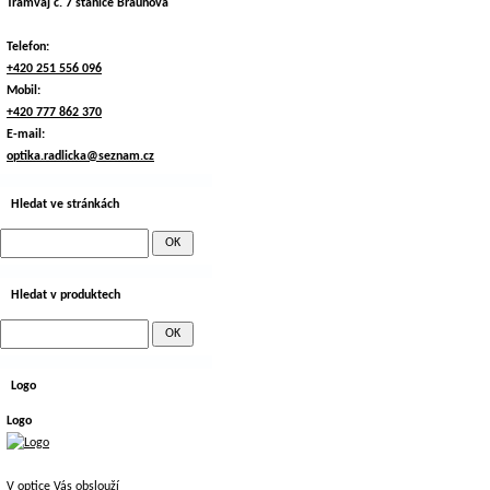
Tramvaj č. 7 stanice Braunova
Telefon:
+420 251 556 096
Mobil:
+420 777 862 370
E-mail:
optika.radlicka@seznam.cz
Hledat ve stránkách
Hledat v produktech
Logo
Logo
V optice Vás obslouží