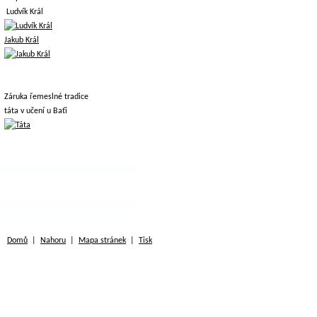
Ludvík Král
Jakub Král
Záruka řemeslné tradice
táta v učení u Baťi
Domů
|
Nahoru
|
Mapa stránek
|
Tisk