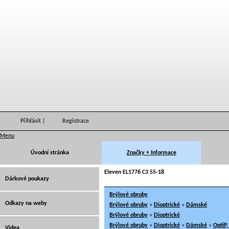
Přihlásit
|
Registrace
Menu
Úvodní stránka
Značky + Informace
Eleven EL1776 C3 55-18
Dárkové poukazy
Brýlové obruby
Odkazy na weby
Brýlové obruby
»
Dioptrické
»
Dámské
Brýlové obruby
»
Dioptrické
Brýlové obruby
»
Dioptrické
»
Dámské
»
OptiP
Videa