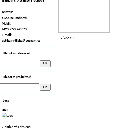
Tramvaj č. 7 stanice Braunova
Telefon:
+420 251 556 096
Mobil:
+420 777 862 370
E-mail:
7/3/2021
optika.radlicka@seznam.cz
Hledat ve stránkách
Hledat v produktech
Logo
Logo
V optice Vás obslouží