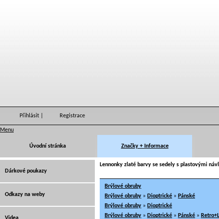
Přihlásit
|
Registrace
Menu
Úvodní stránka
Značky + Informace
Lennonky zlaté barvy se sedely s plastovými náv
Dárkové poukazy
Brýlové obruby
Odkazy na weby
Brýlové obruby
»
Dioptrické
»
Pánské
Brýlové obruby
»
Dioptrické
Brýlové obruby
»
Dioptrické
»
Pánské
»
Retro+
Videa