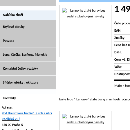
1 49
Nabídka zboží
Číslo produ
Brýlové obruby
EAN:
Značky:
Pouzdra
Cena bez 
DPH:
Lupy, Čtečky, Lorňony, Monokly
Cena vč. D
Váha:
Kontaktní čočky, roztoky
Dostupnost
Šňůrky, utěrky , okluzory
Máte k tom
Kontakty
brýle typu " Lenonky" zlaté barvy s velikostí očn
Adresa:
Pod Brentovou 16/367 ( roh s ulici
Radlická 25 )
150 00 Praha 5