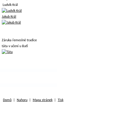
Ludvík Král
Jakub Král
Záruka řemeslné tradice
táta v učení u Baťi
Domů
|
Nahoru
|
Mapa stránek
|
Tisk