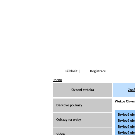
Přihlásit
|
Registrace
Menu
Úvodní stránka
Znač
Wekos Oliver
Dárkové poukazy
Brýlové ob
Odkazy na weby
Brýlové ob
Brýlové ob
Brýlové ob
Videa