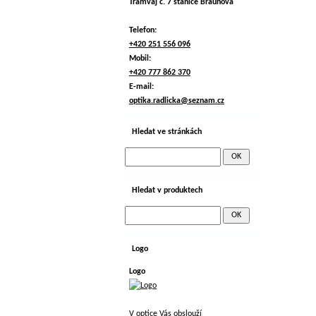
Tramvaj č. 7 stanice Braunova
Telefon:
+420 251 556 096
Mobil:
+420 777 862 370
E-mail:
optika.radlicka@seznam.cz
Hledat ve stránkách
Hledat v produktech
Logo
Logo
V optice Vás obslouží