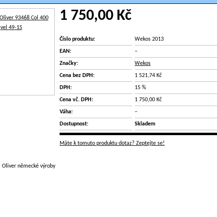
1 750,00 Kč
Číslo produktu:
Wekos 2013
EAN:
–
Značky:
Wekos
Cena bez DPH:
1 521,74 Kč
DPH:
15 %
Cena vč. DPH:
1 750,00 Kč
Váha:
–
Dostupnost:
Skladem
Máte k tomuto produktu dotaz? Zeptejte se!
e Oliver německé výroby