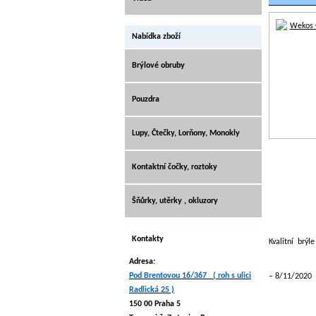
Nabídka zboží
Brýlové obruby
Pouzdra
Lupy, Čtečky, Lorňony, Monokly
Kontaktní čočky, roztoky
Šňůrky, utěrky , okluzory
Kontakty
Kvalitní brýl
Adresa:
Pod Brentovou 16/367 ( roh s ulici
8/11/2020
Radlická 25 )
150 00 Praha 5