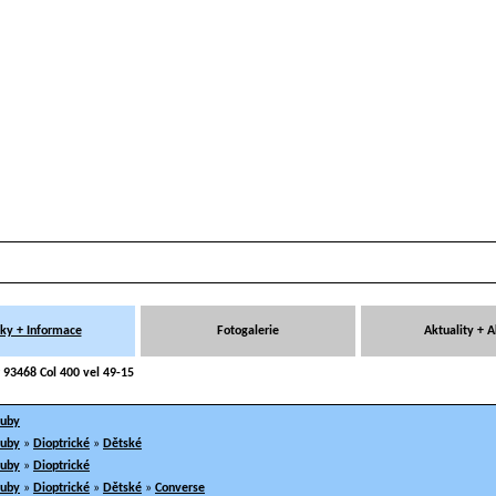
ky + Informace
Fotogalerie
Aktuality + 
 93468 Col 400 vel 49-15
ruby
ruby
»
Dioptrické
»
Dětské
ruby
»
Dioptrické
ruby
»
Dioptrické
»
Dětské
»
Converse