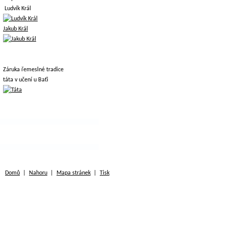
Ludvík Král
Jakub Král
Záruka řemeslné tradice
táta v učení u Baťi
Domů
|
Nahoru
|
Mapa stránek
|
Tisk