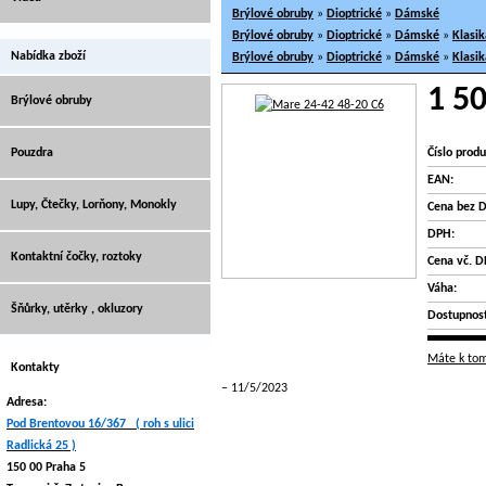
Brýlové obruby
»
Dioptrické
»
Dámské
Brýlové obruby
»
Dioptrické
»
Dámské
»
Klasik
Nabídka zboží
Brýlové obruby
»
Dioptrické
»
Dámské
»
Klasik
1 50
Brýlové obruby
Pouzdra
Číslo produ
EAN:
Lupy, Čtečky, Lorňony, Monokly
Cena bez 
DPH:
Kontaktní čočky, roztoky
Cena vč. D
Váha:
Šňůrky, utěrky , okluzory
Dostupnost
Máte k tom
Kontakty
11/5/2023
Adresa:
Pod Brentovou 16/367 ( roh s ulici
Radlická 25 )
150 00 Praha 5