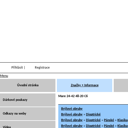
Přihlásit
|
Registrace
Menu
Úvodní stránka
Značky + Informace
Mare 24-42 48-20 C6
Dárkové poukazy
Brýlové obruby
Odkazy na weby
Brýlové obruby
»
Dioptrické
Brýlové obruby
»
Dioptrické
»
Pánské
»
Klasika
Brýlové obruby
»
Dioptrické
»
Pánské
»
Klasika
Videa