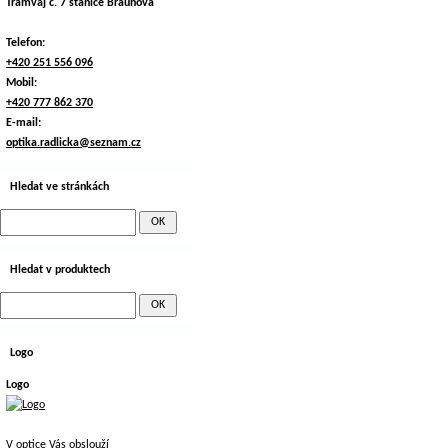
Tramvaj č. 7 stanice Braunova
Telefon:
+420 251 556 096
Mobil:
+420 777 862 370
E-mail:
optika.radlicka@seznam.cz
Hledat ve stránkách
Hledat v produktech
Logo
Logo
V optice Vás obslouží