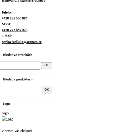
Tramvaj č. 7 stanice Braunova
Telefon:
+420 251 556 096
Mobil:
+420 777 862 370
E-mail:
optika.radlicka@seznam.cz
Hledat ve stránkách
Hledat v produktech
Logo
Logo
V optice Vás obslouží