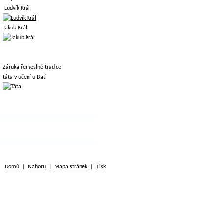
Ludvík Král
Jakub Král
Záruka řemeslné tradice
táta v učení u Baťi
Domů
|
Nahoru
|
Mapa stránek
|
Tisk