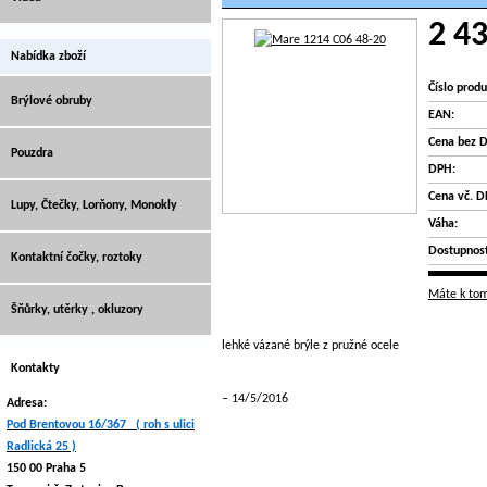
2 43
Nabídka zboží
Číslo produ
Brýlové obruby
EAN:
Cena bez 
Pouzdra
DPH:
Cena vč. D
Lupy, Čtečky, Lorňony, Monokly
Váha:
Dostupnost
Kontaktní čočky, roztoky
Máte k tom
Šňůrky, utěrky , okluzory
lehké vázané brýle z pružné ocele
Kontakty
14/5/2016
Adresa:
Pod Brentovou 16/367 ( roh s ulici
Radlická 25 )
150 00 Praha 5