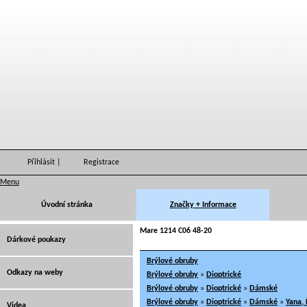
Přihlásit
|
Registrace
Menu
Úvodní stránka
Značky + Informace
Mare 1214 C06 48-20
Dárkové poukazy
Brýlové obruby
Odkazy na weby
Brýlové obruby
»
Dioptrické
Brýlové obruby
»
Dioptrické
»
Dámské
Brýlové obruby
»
Dioptrické
»
Dámské
»
Yana,
Videa