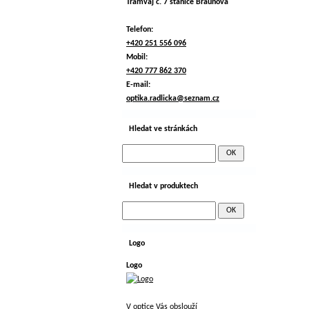
Tramvaj č. 7 stanice Braunova
Telefon:
+420 251 556 096
Mobil:
+420 777 862 370
E-mail:
optika.radlicka@seznam.cz
Hledat ve stránkách
Hledat v produktech
Logo
Logo
V optice Vás obslouží