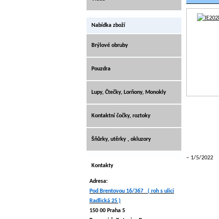
Nabídka zboží
Brýlové obruby
Pouzdra
Lupy, Čtečky, Lorňony, Monokly
Kontaktní čočky, roztoky
Šňůrky, utěrky , okluzory
1/5/2022
Kontakty
Adresa:
Pod Brentovou 16/367 ( roh s ulici
Radlická 25 )
150 00 Praha 5