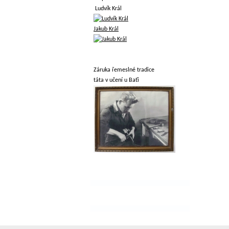
Ludvík Král
Jakub Král
Záruka řemeslné tradice
táta v učení u Baťi