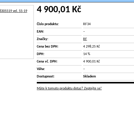
4 900,01 Kč
Číslo produktu:
RF34
EAN:
–
Značky:
RF
Cena bez DPH:
4 298,25 Kč
DPH:
14 %
Cena vč. DPH:
4 900,01 Kč
Váha:
–
Dostupnost:
Skladem
Máte k tomuto produktu dotaz? Zeptejte se!