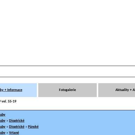
ky + Informace
Fotogalerie
Aktuality + 
 vel. 55-19
ruby
ruby
»
Dioptrické
ruby
»
Dioptrické
»
Pánské
ruby
»
Vrtané