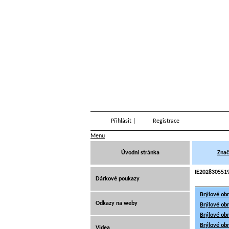
Přihlásit
|
Registrace
Menu
Úvodní stránka
Znač
IE2028305519
Dárkové poukazy
Brýlové ob
Odkazy na weby
Brýlové ob
Brýlové ob
Brýlové ob
Videa