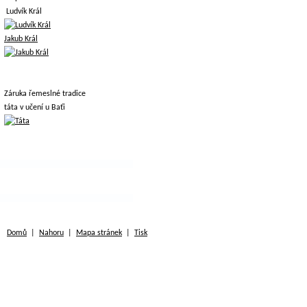
Ludvík Král
Jakub Král
Záruka řemeslné tradice
táta v učení u Baťi
Domů
|
Nahoru
|
Mapa stránek
|
Tisk