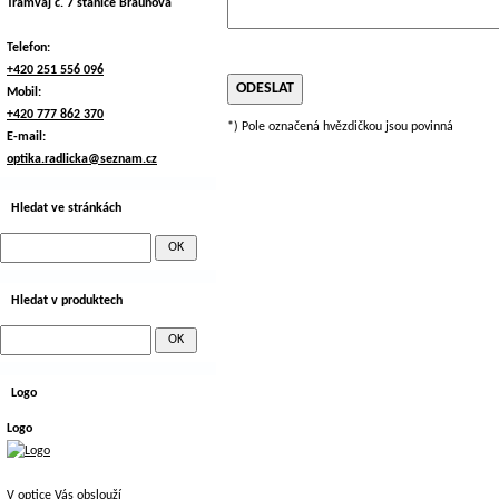
Tramvaj č. 7 stanice Braunova
Telefon:
+420 251 556 096
Mobil:
+420 777 862 370
*) Pole označená hvězdičkou jsou povinná
E-mail:
optika.radlicka@seznam.cz
Hledat ve stránkách
Hledat v produktech
Logo
Logo
V optice Vás obslouží