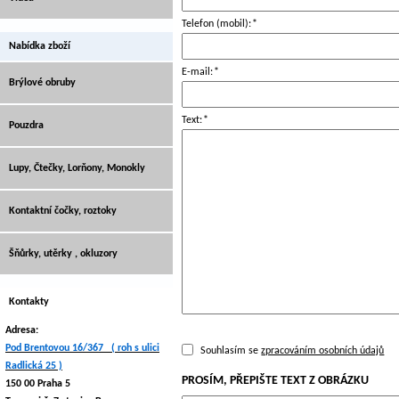
Telefon (mobil):
*
Nabídka zboží
E-mail:
*
Brýlové obruby
Text:
*
Pouzdra
Lupy, Čtečky, Lorňony, Monokly
Kontaktní čočky, roztoky
Šňůrky, utěrky , okluzory
Kontakty
Adresa:
Pod Brentovou 16/367 ( roh s ulici
Souhlasím se
zpracováním osobních údajů
Radlická 25 )
PROSÍM, PŘEPIŠTE TEXT Z OBRÁZKU
150 00 Praha 5