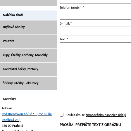
Telefon (mobil):
*
Nabídka zboží
E-mail:
*
Brýlové obruby
Text:
*
Pouzdra
Lupy, Čtečky, Lorňony, Monokly
Kontaktní čočky, roztoky
Šňůrky, utěrky , okluzory
Kontakty
Adresa:
Pod Brentovou 16/367 ( roh s ulici
Souhlasím se
zpracováním osobních údajů
Radlická 25 )
PROSÍM, PŘEPIŠTE TEXT Z OBRÁZKU
150 00 Praha 5