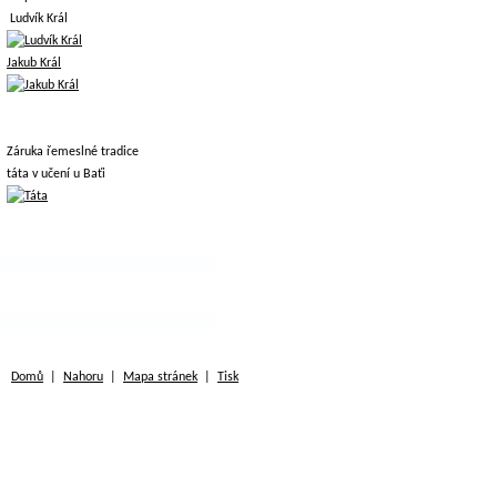
Ludvík Král
Jakub Král
Záruka řemeslné tradice
táta v učení u Baťi
Domů
|
Nahoru
|
Mapa stránek
|
Tisk