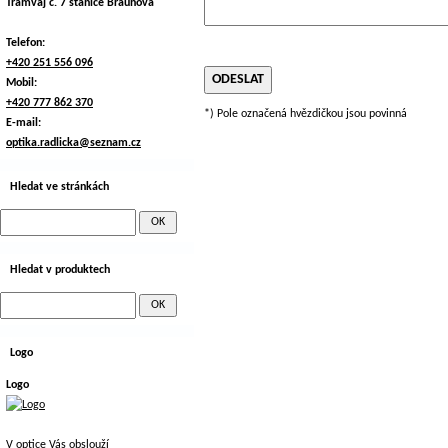
Tramvaj č. 7 stanice Braunova
Telefon:
+420 251 556 096
Mobil:
+420 777 862 370
*) Pole označená hvězdičkou jsou povinná
E-mail:
optika.radlicka@seznam.cz
Hledat ve stránkách
Hledat v produktech
Logo
Logo
V optice Vás obslouží