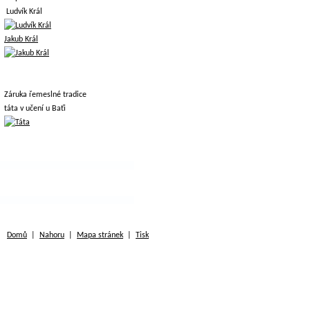
Ludvík Král
Jakub Král
Záruka řemeslné tradice
táta v učení u Baťi
Domů
|
Nahoru
|
Mapa stránek
|
Tisk