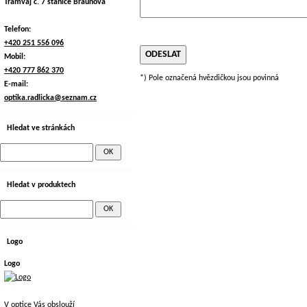
Tramvaj č. 7 stanice Braunova
Telefon:
+420 251 556 096
Mobil:
+420 777 862 370
*) Pole označená hvězdičkou jsou povinná
E-mail:
optika.radlicka@seznam.cz
Hledat ve stránkách
Hledat v produktech
Logo
Logo
V optice Vás obslouží