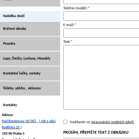
Telefon (mobil):
*
Nabídka zboží
E-mail:
*
Brýlové obruby
Text:
*
Pouzdra
Lupy, Čtečky, Lorňony, Monokly
Kontaktní čočky, roztoky
Šňůrky, utěrky , okluzory
Kontakty
Adresa:
Pod Brentovou 16/367 ( roh s ulici
Souhlasím se
zpracováním osobních údajů
Radlická 25 )
PROSÍM, PŘEPIŠTE TEXT Z OBRÁZKU
150 00 Praha 5