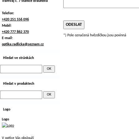
Tramvaj č. 7 stanice Braunova
Telefon:
+420 251 556 096
Mobil:
+420 777 862 370
*) Pole označená hvězdičkou jsou povinná
E-mail:
optika.radlicka@seznam.cz
Hledat ve stránkách
Hledat v produktech
Logo
Logo
V optice Vás obslouží