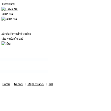
Ludvík Král
Jakub Král
Záruka řemeslné tradice
táta v učení u Baťi
Domů
|
Nahoru
|
Mapa stránek
|
Tisk