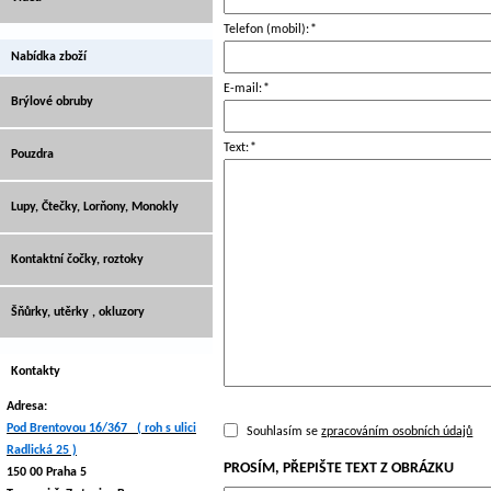
Telefon (mobil):
*
Nabídka zboží
E-mail:
*
Brýlové obruby
Text:
*
Pouzdra
Lupy, Čtečky, Lorňony, Monokly
Kontaktní čočky, roztoky
Šňůrky, utěrky , okluzory
Kontakty
Adresa:
Pod Brentovou 16/367 ( roh s ulici
Souhlasím se
zpracováním osobních údajů
Radlická 25 )
PROSÍM, PŘEPIŠTE TEXT Z OBRÁZKU
150 00 Praha 5