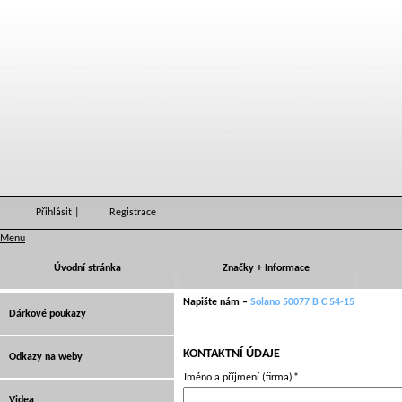
Přihlásit
|
Registrace
Menu
Úvodní stránka
Značky + Informace
Napište nám –
Solano 50077 B C 54-15
Dárkové poukazy
KONTAKTNÍ ÚDAJE
Odkazy na weby
Jméno a příjmení (firma)
*
Videa