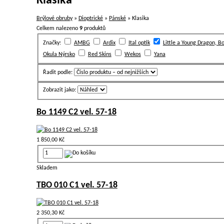
Klasika
Brýlové obruby
»
Dioptrické
»
Pánské
» Klasika
Celkem nalezeno
9
produktů
Značky:
AMBG
Ardix
Ital optik
Little a Young Dragon, 
Okula Nýrsko
Red Skins
Wekos
Yana
Řadit podle:
Zobrazit jako:
Bo 1149 C2 vel. 57-18
1 850,00 Kč
Skladem
TBO 010 C1 vel. 57-18
2 350,30 Kč